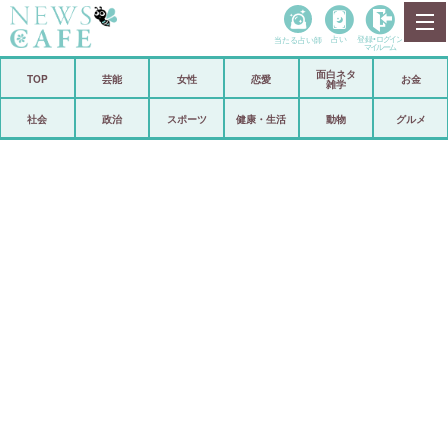
当たる占い師
占い
登録•
ログイン
マイルーム
面白ネタ
ホーム
TOP
芸能
女性
恋愛
お金
雑学
社会
政治
社会
政治
スポーツ
健康・生活
動物
グルメ
経済
海外
芸能
スポーツ
恋愛
ビックリ
コメントポスト
アリ／ナシ
リリース
ショップ
登録・ログイン/マイルーム