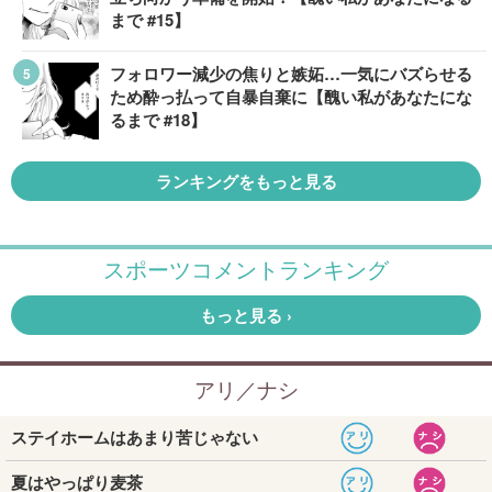
まで #15】
フォロワー減少の焦りと嫉妬…一気にバズらせる
ため酔っ払って自暴自棄に【醜い私があなたにな
るまで #18】
ランキングをもっと見る