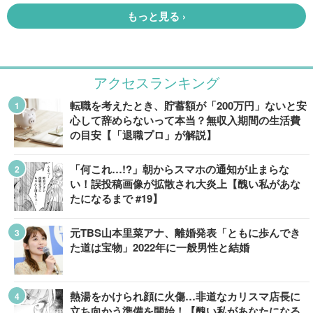
アクセスランキング
転職を考えたとき、貯蓄額が「200万円」ないと安
心して辞めらないって本当？無収入期間の生活費
の目安【「退職プロ」が解説】
「何これ…!?」朝からスマホの通知が止まらな
い！誤投稿画像が拡散され大炎上【醜い私があな
たになるまで #19】
元TBS山本里菜アナ、離婚発表「ともに歩んでき
た道は宝物」2022年に一般男性と結婚
熱湯をかけられ顔に火傷…非道なカリスマ店長に
立ち向かう準備を開始！【醜い私があなたになる