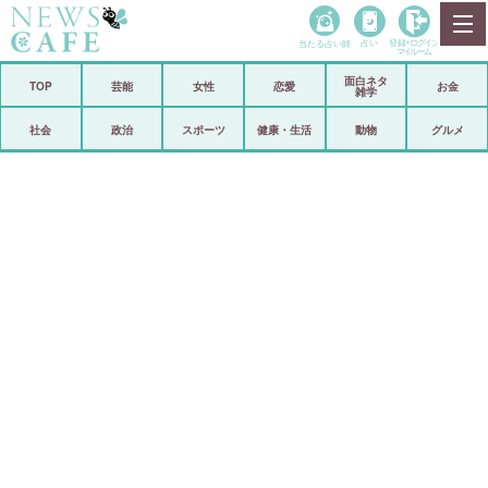
当たる占い師
占い
登録•
ログイン
マイルーム
面白ネタ
ホーム
TOP
芸能
女性
恋愛
お金
雑学
社会
政治
社会
政治
スポーツ
健康・生活
動物
グルメ
経済
海外
芸能
スポーツ
恋愛
ビックリ
コメントポスト
アリ／ナシ
リリース
ショップ
登録・ログイン/マイルーム