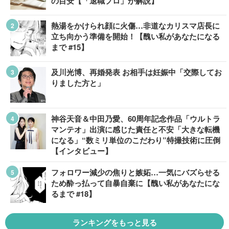
の目安【「退職プロ」が解説】
熱湯をかけられ顔に火傷…非道なカリスマ店長に
立ち向かう準備を開始！【醜い私があなたになる
まで #15】
及川光博、再婚発表 お相手は妊娠中「交際してお
りました方と」
神谷天音＆中田乃愛、60周年記念作品「ウルトラ
マンテオ」出演に感じた責任と不安「大きな転機
になる」“数ミリ単位のこだわり”特撮技術に圧倒
【インタビュー】
フォロワー減少の焦りと嫉妬…一気にバズらせる
ため酔っ払って自暴自棄に【醜い私があなたにな
るまで #18】
ランキングをもっと見る