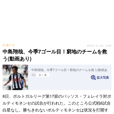
スポーツ
2018.1.9（火） 6:03
中島翔哉、今季7ゴール目！窮地のチームを救
う(動画あり)
中島翔哉、今季7ゴール目！窮地のチームを救う(動画あ
り)
全 1 枚
拡大写真
8日、ポルトガルリーグ第17節のパッソス・フェレイラ対ポ
ルティモネンセの試合が行われた。このところ公式戦6試合
白星なし。勝ちきれないポルティモネンセは状況を打開す