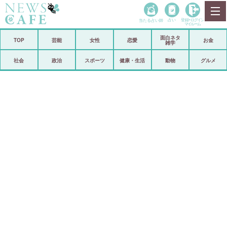
当たる占い師
占い
登録•
ログイン
マイルーム
面白ネタ
ホーム
TOP
芸能
女性
恋愛
お金
雑学
社会
政治
社会
政治
スポーツ
健康・生活
動物
グルメ
経済
海外
芸能
スポーツ
恋愛
ビックリ
コメントポスト
アリ／ナシ
リリース
ショップ
登録・ログイン/マイルーム