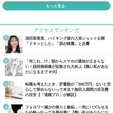
アクセスランキング
須田亜香里、ハイキング後の入浴ショット公開
「ドキッとした」「肌が綺麗」と反響
「何これ…!?」朝からスマホの通知が止まらな
い！誤投稿画像が拡散され大炎上【醜い私があな
たになるまで #19】
転職を考えたとき、貯蓄額が「200万円」ないと安
心して辞めらないって本当？無収入期間の生活費
の目安【「退職プロ」が解説】
フォロワー減少の焦りと嫉妬…一気にバズらせる
ため酔っ払って自暴自棄に【醜い私があなたにな