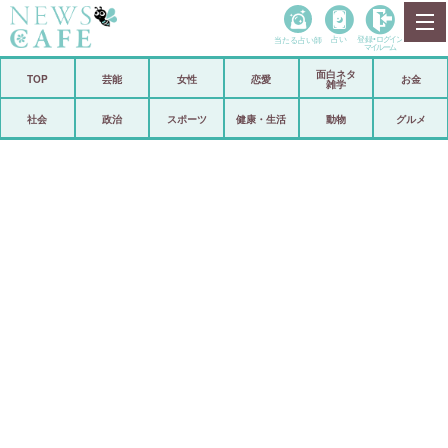
当たる占い師
占い
登録•
ログイン
マイルーム
面白ネタ
ホーム
TOP
芸能
女性
恋愛
お金
雑学
社会
政治
社会
政治
スポーツ
健康・生活
動物
グルメ
経済
海外
芸能
スポーツ
恋愛
ビックリ
コメントポスト
アリ／ナシ
リリース
ショップ
登録・ログイン/マイルーム