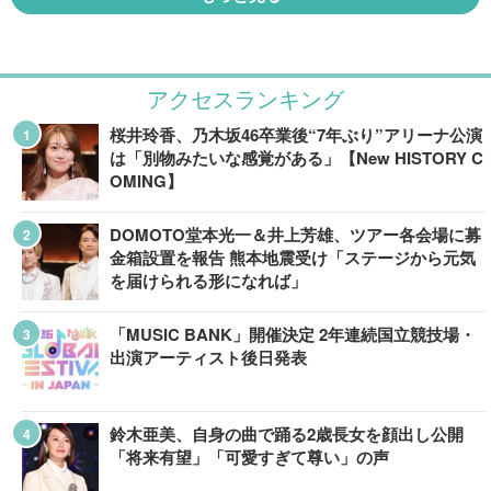
アクセスランキング
桜井玲香、乃木坂46卒業後“7年ぶり”アリーナ公演
は「別物みたいな感覚がある」【New HISTORY C
OMING】
DOMOTO堂本光一＆井上芳雄、ツアー各会場に募
金箱設置を報告 熊本地震受け「ステージから元気
を届けられる形になれば」
「MUSIC BANK」開催決定 2年連続国立競技場・
出演アーティスト後日発表
鈴木亜美、自身の曲で踊る2歳長女を顔出し公開
「将来有望」「可愛すぎて尊い」の声