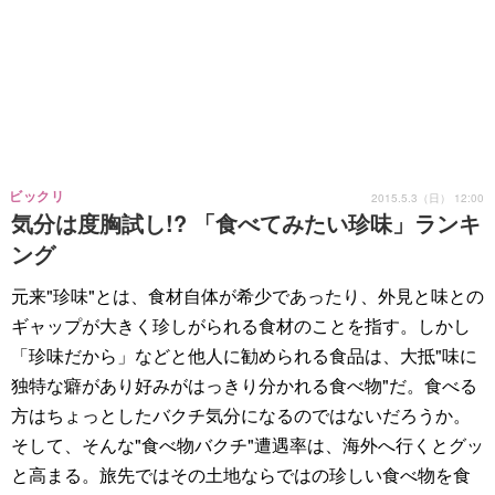
ビックリ
2015.5.3（日） 12:00
気分は度胸試し!? 「食べてみたい珍味」ランキ
ング
元来"珍味"とは、食材自体が希少であったり、外見と味との
ギャップが大きく珍しがられる食材のことを指す。しかし
「珍味だから」などと他人に勧められる食品は、大抵"味に
独特な癖があり好みがはっきり分かれる食べ物"だ。食べる
方はちょっとしたバクチ気分になるのではないだろうか。
そして、そんな"食べ物バクチ"遭遇率は、海外へ行くとグッ
と高まる。旅先ではその土地ならではの珍しい食べ物を食