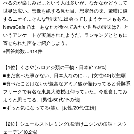
べるのが楽しみだ…という人は多いが、なかなかどうして
世界は広い。想像を絶する見た目、想定外の味、驚嘆に値
するニオイ…そんな"珍味"に出会ってしまうケースもある。
NewsCafeでは「あなたが食べてみたい世界の珍味は?」と
いうアンケートが実施されたようだ。ランキングとともに
寄せられた声をご紹介しよう。
※回答総数…414件
【1位】くさや(ムロアジ類の干物・日本)(17.9%)
■まだ食べた事がない、日本人なのに…。[女性/40代/主婦]
■食べたことはないが豊富なアミノ酸が備わってると発酵系
フリークで有名な東農大教授は仰っていた。今度食してみ
ようと思ってる。[男性/50代/その他]
■ずっと気になってる(笑)。[女性/20代/主婦]
【2位】シュールストレミング(塩漬けニシンの缶詰・スウ
ェーデン)(8.2%)