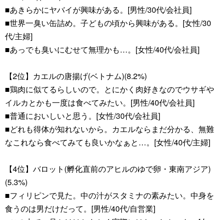
■あきらかにヤバイが興味がある。[男性/30代/会社員]
■世界一臭い缶詰め。子どもの頃から興味がある。[女性/30
代/主婦]
■あっでも臭いにむせて無理かも…。[女性/40代/会社員]
【2位】カエルの唐揚げ(ベトナム)(8.2%)
■鶏肉に似てるらしいので。とにかく肉好きなのでウサギや
イルカとかも一度は食べてみたい。[男性/40代/会社員]
■普通においしいと思う。[女性/30代/会社員]
■どれも得体が知れないから。カエルならまだ分かる、無難
なこれなら食べてみても良いかなぁと…。[女性/40代/主婦]
【4位】バロット(孵化直前のアヒルのゆで卵・東南アジア)
(5.3%)
■フィリピンで見た。中の汁がスタミナの素みたい。中身を
食うのは男だけだって。[男性/40代/自営業]