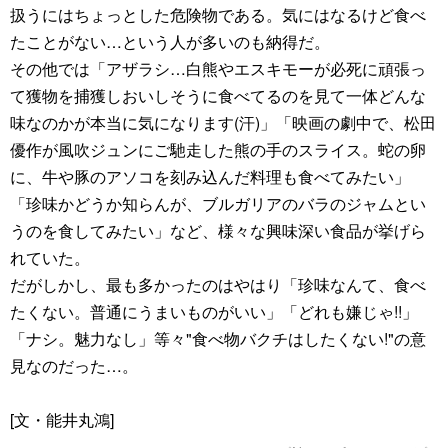
扱うにはちょっとした危険物である。気にはなるけど食べ
たことがない…という人が多いのも納得だ。
その他では「アザラシ…白熊やエスキモーが必死に頑張っ
て獲物を捕獲しおいしそうに食べてるのを見て一体どんな
味なのかが本当に気になります(汗)」「映画の劇中で、松田
優作が風吹ジュンにご馳走した熊の手のスライス。蛇の卵
に、牛や豚のアソコを刻み込んだ料理も食べてみたい」
「珍味かどうか知らんが、ブルガリアのバラのジャムとい
うのを食してみたい」など、様々な興味深い食品が挙げら
れていた。
だがしかし、最も多かったのはやはり「珍味なんて、食べ
たくない。普通にうまいものがいい」「どれも嫌じゃ!!」
「ナシ。魅力なし」等々"食べ物バクチはしたくない!"の意
見なのだった…。
[文・能井丸鴻]