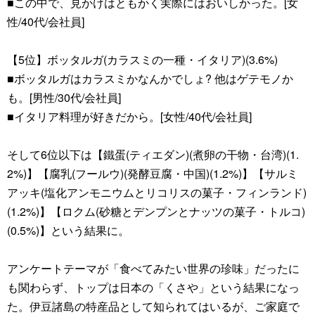
■この中で、見かけはともかく実際にはおいしかった。[女
性/40代/会社員]
【5位】ボッタルガ(カラスミの一種・イタリア)(3.6%)
■ボッタルガはカラスミかなんかでしょ? 他はゲテモノか
も。[男性/30代/会社員]
■イタリア料理が好きだから。[女性/40代/会社員]
そして6位以下は【鐵蛋(ティエダン)(煮卵の干物・台湾)(1.
2%)】【腐乳(フールウ)(発酵豆腐・中国)(1.2%)】【サルミ
アッキ(塩化アンモニウムとリコリスの菓子・フィンランド)
(1.2%)】【ロクム(砂糖とデンプンとナッツの菓子・トルコ)
(0.5%)】という結果に。
アンケートテーマが「食べてみたい世界の珍味」だったに
も関わらず、トップは日本の「くさや」という結果になっ
た。伊豆諸島の特産品として知られてはいるが、ご家庭で