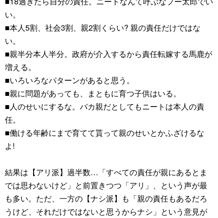
■18過ぎたら自分の責任。ニートなんて呼ぶなプー太郎でい
い。
■本人5割、社会3割、親2割くらい? 親の責任だけではな
い。
■親半分本人半分。政府が介入するから責任転嫁する馬鹿が
増える。
■いろいろなパターンがあると思う。
■親に問題があっても、まともに育つ子供はいる。
■人のせいにするな。バカ親だとしてもニートは本人の責
任。
■働ける年齢にまで育てて貰って親のせいとかふざけるな
よ!
結果は【アリ派】過半数…「すべての責任が親にあるとま
では思わないけど」と前置きつつ「アリ」、という声が最
も多い。ただ、一方の【ナシ派】も「親の責任もあるだろ
うけど、それだけではないと思うからナシ」という意見が