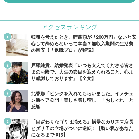
アクセスランキング
転職を考えたとき、貯蓄額が「200万円」ないと安
心して辞めらないって本当？無収入期間の生活費
の目安【「退職プロ」が解説】
戸塚純貴、結婚発表「いつも支えてくださる皆さ
まのお陰で、人生の節目を迎えられること、心よ
り感謝しております」【全文】
北香那「ピンクを入れてもらいました」イメチェ
ン新ヘア公開「美しさ増し増し」「おしゃれ」と
反響
「目ざわりなゴミは消えろ」横暴なカリスマ店長
とダサ子の立場がついに逆転！【醜い私があなた
になるまで #16】