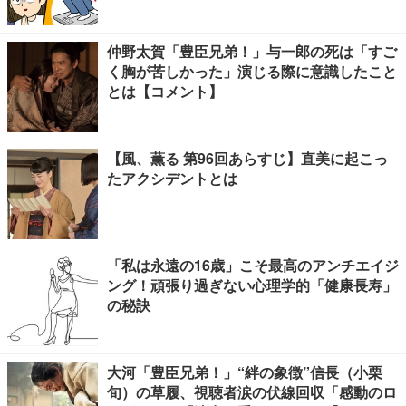
仲野太賀「豊臣兄弟！」与一郎の死は「すご
く胸が苦しかった」演じる際に意識したこと
とは【コメント】
【風、薫る 第96回あらすじ】直美に起こっ
たアクシデントとは
「私は永遠の16歳」こそ最高のアンチエイジ
ング！頑張り過ぎない心理学的「健康長寿」
の秘訣
大河「豊臣兄弟！」“絆の象徴”信長（小栗
旬）の草履、視聴者涙の伏線回収「感動のロ