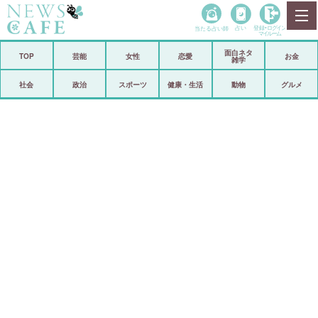
当たる占い師
占い
登録•
ログイン
マイルーム
面白ネタ
ホーム
TOP
芸能
女性
恋愛
お金
雑学
社会
政治
社会
政治
スポーツ
健康・生活
動物
グルメ
経済
海外
芸能
スポーツ
恋愛
ビックリ
コメントポスト
アリ／ナシ
リリース
ショップ
登録・ログイン/マイルーム