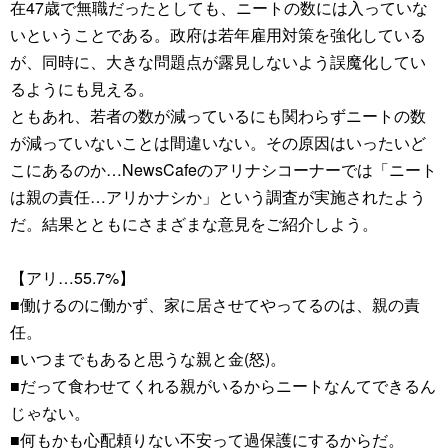
在47歳で無職だったとしても、ニートの数には入っていな
いということである。政府は若年雇用対策を強化している
が、同時に、大きな問題点が露見しないよう誤魔化してい
るようにも見える。
ともあれ、若者の数が減っているにも関わらずニートの数
が減っていないことは間違いない。その原因はいったいど
こにあるのか…NewsCafeのアリナシコーナーでは「ニート
は親の責任…アリかナシか」という調査が実施されたよう
だ。結果とともにさまざまな意見をご紹介しよう。
【アリ…55.7%】
■働けるのに働かず、家に居させてやってるのは、親の責
任。
■いつまでもあると思うな親と金(怒)。
■だって食わせてくれる親がいるからニートなんてできるん
じゃない。
■何もかも心配頼りない不安って過保護にするからだ。