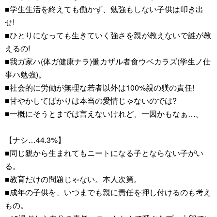
■学生生活を終えても働かず、勉強もしない子供は叩き出
せ!
■ひとりになっても生きていく強さを親が教えないで誰が教
えるの!
■我ガ家ハ(体ガ健康ナラ)働カザル者食ウベカラズ(学生ノ仕
事ハ勉強)。
■社会的に労働が無理な若者以外は100%親の躾の責任!
■甘やかしてばかりは本当の愛情じゃないのでは?
■一概にそうとまでは言えないけれど、一因かもなぁ…。
【ナシ…44.3%】
■同じ親から生まれてもニートになる子とならない子がい
る。
■教育だけの問題じゃない。本人次第。
■成年の子供を、いつまでも親に責任を押し付けるのも考え
もの。