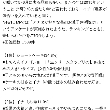
が咲いて5~6月に実る品種も多い。また今年は2015年とい
うことで"苺(15)の当たり年"と言われており、イチゴ農家が
気合いを入れていると聞く。
NewsCafeでは「アナタが好きな苺のお菓子(料理)は?」と
いうアンケートが実施されたようだ。ランキングとともに
寄せられた声をご紹介しよう。
※回答総数…589件
【1位】ショートケーキ(34.8%)
■もちろんイチゴショート! 生クリームタップリの甘さ控え
めの大きいサイズ。[女性/40代/会社員]
■子どもの頃からの憧れの洋菓子です。[男性/40代/専門職]
■ケーキの甘さとイチゴの酸っぱさの組み合わせが好き。
[女性/20代/その他]
【2位】イチゴ大福(11.0%)
■普通の大福と違い後味すっきりでやみつきになる。一番さ