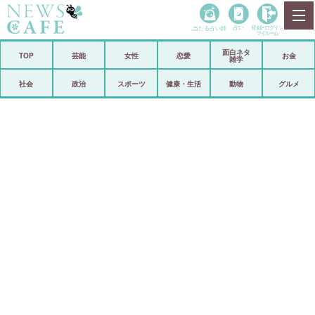
当たる占い師
占い
登録•
ログイン
マイルーム
面白ネタ
ホーム
TOP
芸能
女性
恋愛
お金
雑学
社会
政治
社会
政治
スポーツ
健康・生活
動物
グルメ
経済
海外
芸能
スポーツ
恋愛
ビックリ
コメントポスト
アリ／ナシ
リリース
ショップ
登録・ログイン/マイルーム