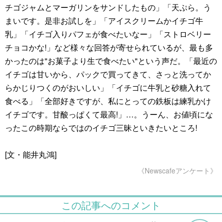
チゴジャムとマーガリンをサンドしたもの」「天ぷら。う
まいです。是非お試しを」「アイスクリームかイチゴ牛
乳」「イチゴ入りパフェが食べたいなー」「ストロベリー
チョコかな!」など様々な回答が寄せられているが、最も多
かったのは"お菓子より生で食べたい"という声だ。「最近の
イチゴは甘いから、パックで買ってきて、さっと洗ってか
らかじりつくのがおいしい」「イチゴに牛乳と砂糖入れて
食べる」「全部好きですが、私にとっての鉄板は練乳かけ
イチゴです。甘酸っぱくて最高!」…。うーん、お値頃にな
ったこの時期ならではのイチゴ三昧といきたいところ!
[文・能井丸鴻]
《Newscafeアンケート》