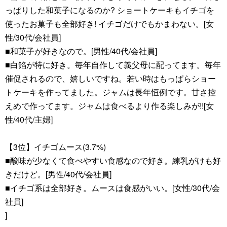
っぱりした和菓子になるのか? ショートケーキもイチゴを
使ったお菓子も全部好き! イチゴだけでもかまわない。[女
性/30代/会社員]
■和菓子が好きなので。[男性/40代/会社員]
■白餡が特に好き。毎年自作して義父母に配ってます。毎年
催促されるので、嬉しいですね。若い時はもっぱらショー
トケーキを作ってました。ジャムは長年恒例です。甘さ控
えめで作ってます。ジャムは食べるより作る楽しみが!![女
性/40代/主婦]
【3位】イチゴムース(3.7%)
■酸味が少なくて食べやすい食感なので好き。練乳がけも好
きだけど。[男性/40代/会社員]
■イチゴ系は全部好き。ムースは食感がいい。[女性/30代/会
社員]
]