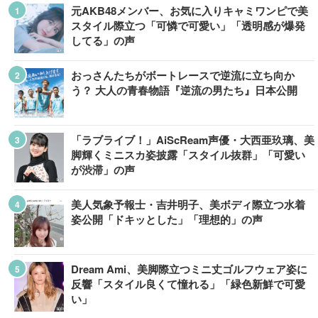
元AKB48メンバー、お気に入りキャミワンピで美
スタイル際立つ「可憐で可愛い」「透明感が爆発
してる」の声
おっさんたちがボートレースで逆流に立ち向か
う？ 大人の青春物語『逆流の男たち』日本公開
「ラブライブ！」AiScReam声優・大西亜玖璃、美
脚輝くミニスカ姿披露「スタイル抜群」「可愛い
が渋滞」の声
美人気象予報士・吉井明子、美ボディ際立つ水着
姿公開「ドキッとした」「理想的」の声
Dream Ami、美脚際立つミニ丈ゴルフウェア姿に
反響「スタイル良くて憧れる」「緑色新鮮で可愛
い」