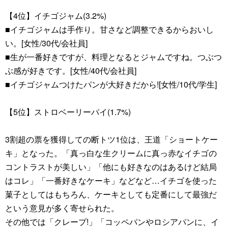
【4位】イチゴジャム(3.2%)
■イチゴジャムは手作り。甘さなど調整できるからおいし
い。[女性/30代/会社員]
■生が一番好きですが、料理となるとジャムですね。つぶつ
ぶ感が好きです。[女性/40代/会社員]
■イチゴジャムつけたパンが大好きだから![女性/10代/学生]
【5位】ストロベーリーパイ(1.7%)
3割超の票を獲得しての断トツ1位は、王道「ショートケー
キ」となった。「真っ白な生クリームに真っ赤なイチゴの
コントラストが美しい」「他にも好きなのはあるけど結局
はコレ」「一番好きなケーキ」などなど…イチゴを使った
菓子としてはもちろん、ケーキとしても定番にして最強だ
という意見が多く寄せられた。
その他では「クレープ!」「コッペパンやロシアパンに、イ