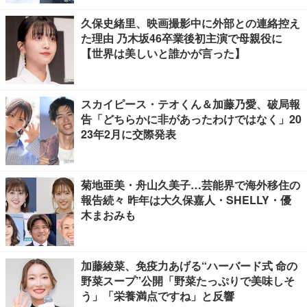
久保史緒里、映画撮影中に外部との連絡控え
た理由 乃木坂46卒業後初主演で母親役に
【世界は美しいと誰かが言った】
スカイピース・テオくん＆加藤乃愛、破局報
告「どちらかに非があったわけではなく」20
23年2月に交際発表
菊地亜美・舟山久美子…芸能界で海外移住の
報告続々 昨年は大久保嘉人・SHELLY・優
木まおみも
加藤綾菜、免疫力あげる“ハーバード式 命の
野菜スープ”公開「野菜たっぷりで美味しそ
う」「栄養満点ですね」と反響