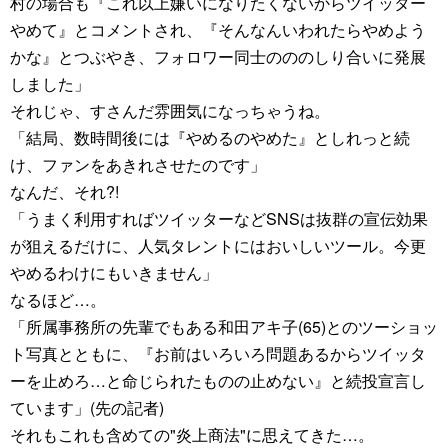
村の場合も『これ以上嫌いになりたくないからツイッター
やめて』とコメントされ、『そんなんいわれたらやめよう
かな』とつぶやき、フォロワー同士のののしり合いに発展
しました」
それじゃ、すさんだ雰囲気になっちゃうね。
「結局、数時間後には『やめるのやめた』としれっと続
け、ファンをあきれさせたのです」
なんだ、それ?!
「うまく利用すればツイッターなどSNSは抜群の宣伝効果
が狙えるだけに、人気タレントにはおいしいツール。今更
やめるわけにもいきません」
なるほど…。
「所属事務所の先輩でもある和田アキ子(65)とのツーショッ
ト写真とともに、『お前はいろいろ問題あるからツイッタ
ーを止めろ…と命じられたものの止めない』と続投宣言し
ています」(先の記者)
それもこれも含めての"炎上商法"に思えてきた…。