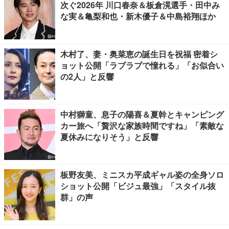
次ぐ2026年 川口春奈＆板倉滉選手・田中み
な実＆亀梨和也・新木優子＆中島裕翔ほか
木村了、妻・奥菜恵の誕生日を祝福 密着シ
ョット公開「ラブラブで憧れる」「お似合い
の2人」と反響
中村獅童、息子の陽喜＆夏幹とキャンピング
カー旅へ「贅沢な家族時間ですね」「素敵な
夏休みになりそう」と反響
板野友美、ミニスカ平成ギャル姿の全身ソロ
ショット公開「ビジュ最強」「スタイル抜
群」の声