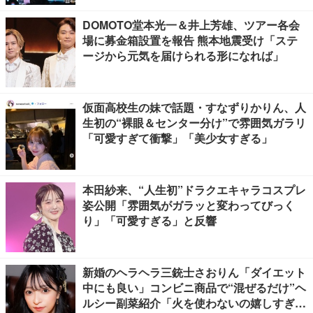
DOMOTO堂本光一＆井上芳雄、ツアー各会
場に募金箱設置を報告 熊本地震受け「ステ
ージから元気を届けられる形になれば」
仮面高校生の妹で話題・すなずりかりん、人
生初の“裸眼＆センター分け”で雰囲気ガラリ
「可愛すぎて衝撃」「美少女すぎる」
本田紗来、“人生初”ドラクエキャラコスプレ
姿公開「雰囲気がガラッと変わってびっく
り」「可愛すぎる」と反響
新婚のヘラヘラ三銃士さおりん「ダイエット
中にも良い」コンビニ商品で“混ぜるだけ”ヘ
ルシー副菜紹介「火を使わないの嬉しすぎ