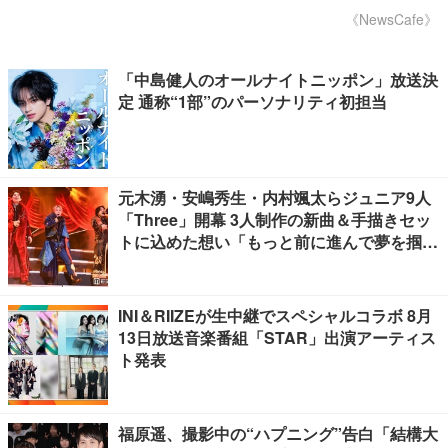
《NewsCafe》
「中島健人のオールナイトニッポン」放送決
定 通称“1部”のパーソナリティ初担当
元木湧・安嶋秀生・内村颯太らジュニア9人
「Three」開幕 3人制作の新曲＆手描きセッ
トに込めた想い「もっと前に進んで夢を掴み
たい」【ゲネプロレポ】
INI＆RIIZEが生中継でスペシャルコラボ 8月
13日放送音楽番組「STAR」出演アーティス
ト発表
福原遥、撮影中の“ハプニング”告白「結構大