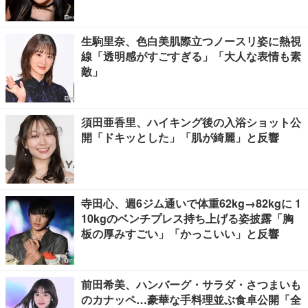
る」「タンパク質たっぷりで最高」の声
生駒里奈、色白美肌際立つノースリ姿に熱視
線「透明感がすごすぎる」「大人な表情も素
敵」
須田亜香里、ハイキング後の入浴ショット公
開「ドキッとした」「肌が綺麗」と反響
寺田心、週6ジム通いで体重62kg→82kgに 1
10kgのベンチプレス持ち上げる姿披露「胸
板の厚みすごい」「かっこいい」と反響
前田希美、ハンバーグ・サラダ・さつまいも
のカナッペ…豪華な手料理並ぶ食卓公開「全