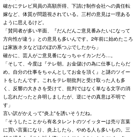
確かにテレビ局員の高額所得、下請け制作会社への責任転
嫁など、体質が問題視されている。三村の意見は一理ある
ように思えるけど。
「賛同者が多い半面、『だんだんご意見番みたいになって
方向性が違う』との意見も多いんです。2年前に始めたころ
は家族ネタなどほのぼの系つぶでしたから」
確かに、芸人がご意見番になっちゃイカンだろ…。
「そして、今度は『テレ朝。お金儲けの為に仕事したらだ
め。自分の仕事をちゃんとしてお金を頂く』と謎のツイー
トをしたんです。これをテレ朝批判と受け取った人も多
く、反響の大きさを受けて、批判ではなく単なる文字の消
し忘れだったと弁明しましたが、逆にその真意は不明で
す」
言い訳がかえって"炎上"を誘いそうだね。
「そうしたことから有名タレントのツイッターは売り言葉
に買い言葉になり、炎上したら、やめる人も多いもの。三