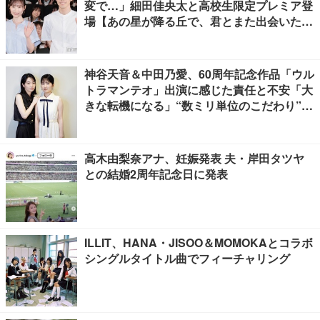
変で…」細田佳央太と高校生限定プレミア登
場【あの星が降る丘で、君とまた出会いた
い。】
神谷天音＆中田乃愛、60周年記念作品「ウル
トラマンテオ」出演に感じた責任と不安「大
きな転機になる」“数ミリ単位のこだわり”特
撮技術に圧倒【インタビュー】
高木由梨奈アナ、妊娠発表 夫・岸田タツヤ
との結婚2周年記念日に発表
ILLIT、HANA・JISOO＆MOMOKAとコラボ
シングルタイトル曲でフィーチャリング