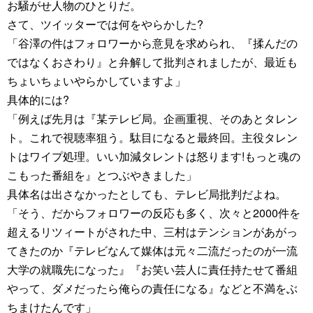
お騒がせ人物のひとりだ。
さて、ツイッターでは何をやらかした?
「谷澤の件はフォロワーから意見を求められ、『揉んだの
ではなくおさわり』と弁解して批判されましたが、最近も
ちょいちょいやらかしていますよ」
具体的には?
「例えば先月は『某テレビ局。企画重視、そのあとタレン
ト。これで視聴率狙う。駄目になると最終回。主役タレン
トはワイプ処理。いい加減タレントは怒ります!もっと魂の
こもった番組を』とつぶやきました」
具体名は出さなかったとしても、テレビ局批判だよね。
「そう、だからフォロワーの反応も多く、次々と2000件を
超えるリツィートがされた中、三村はテンションがあがっ
てきたのか『テレビなんて媒体は元々二流だったのが一流
大学の就職先になった』『お笑い芸人に責任持たせて番組
やって、ダメだったら俺らの責任になる』などと不満をぶ
ちまけたんです」