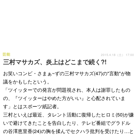
芸能
2015.4.18（土） 17:00
三村マサカズ、炎上はどこまで続く?!
お笑いコンビ・さまぁ~ずの三村マサカズ(47)の"言動"が物
議をかもしたという。
「ツイッターでの発言が問題視され、本人は謝罪したもの
の、『ツイッターはやめた方がいい』と心配されていま
す」とはスポーツ紙記者。
三村といえば最近、タレント活動に復帰したヒロミ(50)が嫌
いで避けてきたことを告白したり、テレビ番組でグラドル
の谷澤恵里香(24)の胸を揉んでセクハラ批判を受けたり…と