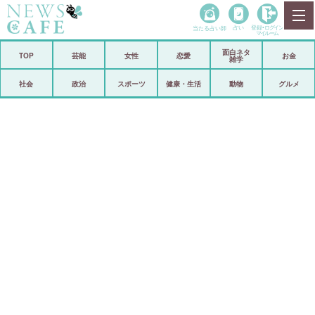
当たる占い師
占い
登録•
ログイン
マイルーム
面白ネタ
ホーム
TOP
芸能
女性
恋愛
お金
雑学
社会
政治
社会
政治
スポーツ
健康・生活
動物
グルメ
経済
海外
芸能
スポーツ
恋愛
ビックリ
コメントポスト
アリ／ナシ
リリース
ショップ
登録・ログイン/マイルーム