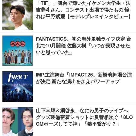
「TIF」」舞台で輝いたイケメン大学生・法
吉夢斗さん、コンテスト出場で得たもの 憧
れは平野紫耀【モデルプレスインタビュー】
FANTASTICS、初の海外単独ライブ決定 台
北で10月開催 佐藤大樹「いつか実現させた
いと思っていた」
IMP.主演舞台「IMPACT26」新橋演舞場公演
が決定 新たな演出を加えパワーアップ
山下幸輝＆綱啓永、なにわ男子のライブへ
グッズ装備密着ショットに反響相次ぐ「8LO
OMポーズしてて神」「恭平繋がり？」