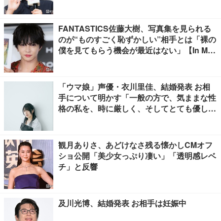
FANTASTICS佐藤大樹、写真集を見られる
のが“ものすごく恥ずかしい”相手とは「裸の
僕を見てもらう機会が最近はない」【In Moti
on】
「ウマ娘」声優・衣川里佳、結婚発表 お相
手について明かす「一般の方で、気ままな性
格の私を、時に厳しく、そしてとても優し
く、全力でサポートしてくれる方です」
観月ありさ、あどけなさ残る懐かしCMオフ
ショ公開「美少女っぷり凄い」「透明感レベ
チ」と反響
及川光博、結婚発表 お相手は妊娠中