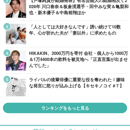
【戸塚純貴が結婚発表】有名芸能人の結婚相次ぐ2
026年 川口春奈＆板倉滉選手・田中みな実＆亀梨和
也・新木優子＆中島裕翔ほか
「人としては大好きなんです」誘い続けて10数
年、心が折れた夫が「妻以外」に求めたもの
HIKAKIN、2000万円を寄付 会社・個人から1000万
＆1万4400本の飲料を被災地へ「正直言葉が出ませ
んでした」
ライバルの後輩俳優に重要な役を奪われた！嫌味
な発言に怒りが込み上げる【キセキノコイ #７】
ランキングをもっと見る