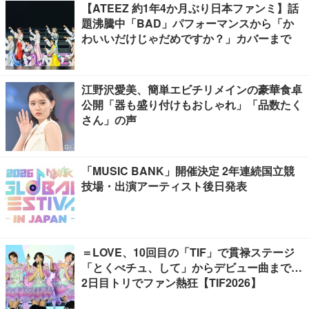
【ATEEZ 約1年4か月ぶり日本ファンミ】話
題沸騰中「BAD」パフォーマンスから「か
わいいだけじゃだめですか？」カバーまで
江野沢愛美、簡単エビチリメインの豪華食卓
公開「器も盛り付けもおしゃれ」「品数たく
さん」の声
「MUSIC BANK」開催決定 2年連続国立競
技場・出演アーティスト後日発表
＝LOVE、10回目の「TIF」で貫禄ステージ
「とくべチュ、して」からデビュー曲まで…
2日目トリでファン熱狂【TIF2026】