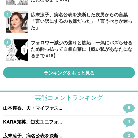
広末涼子、病名公表を決断した次男からの言葉
「言い訳にするのも嫌だった」「言うべきか迷っ
た」
フォロワー減少の焦りと嫉妬…一気にバズらせる
ため酔っ払って自暴自棄に【醜い私があなたにな
るまで #18】
ランキングをもっと見る