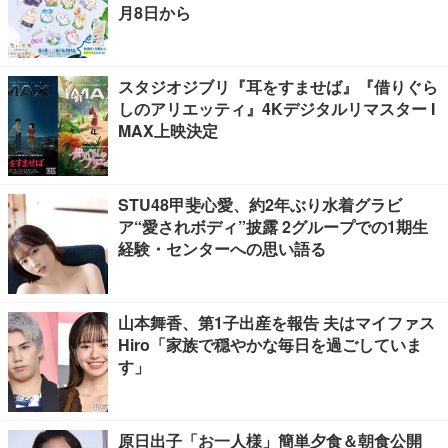
月8日から
スタジオジブリ『耳をすませば』『借りぐら
しのアリエッティ』4Kデジタルリマスター I
MAX上映決定
STU48甲斐心愛、約2年ぶり水着グラビ
ア“愛されボディ”披露 2グループでの1期生
経験・センターへの思い語る
山本舞香、第1子出産を報告 夫はマイファス
Hiro「家族で穏やかな毎日を過ごしていま
す」
原日出子「お一人様」簡単夕食＆朝食公開