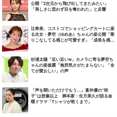
公開「2次元から飛び出してきたみたい」
「美しさに思わず目を奪われた」と反響
辻希美、コストコでショッピングカートに座
る次女・夢空（ゆめあ）ちゃんの姿公開「乗
りこなしてる感じが可愛すぎ」「成長を感じ
る」の声
杉浦太陽「近い近いw」カメラに寄る夢空ち
ゃんの姿披露「無邪気さがたまらない」「全
てが愛おしい」の声
「声を聞いただけでもう…」蒼井優の“咲
子”は想像以上 脚本家・生方美久が語る金
曜ドラマ「Tシャツが乾くまで」