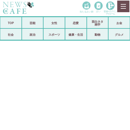
当たる占い師
占い
登録•
ログイン
マイルーム
面白ネタ
ホーム
TOP
芸能
女性
恋愛
お金
雑学
社会
政治
社会
政治
スポーツ
健康・生活
動物
グルメ
経済
海外
芸能
スポーツ
恋愛
ビックリ
コメントポスト
アリ／ナシ
リリース
ショップ
登録・ログイン/マイルーム