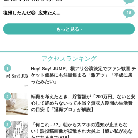
アクセスランキング
Hey! Say! JUMP、横アリ公演決定でファン歓喜 チ
ケット価格にも注目集まる「激アツ」「平成に戻
ったみたい」
転職を考えたとき、貯蓄額が「200万円」ないと安
心して辞めらないって本当？無収入期間の生活費
の目安【「退職プロ」が解説】
「何これ…!?」朝からスマホの通知が止まらな
い！誤投稿画像が拡散され大炎上【醜い私があな
たになるまで #19】