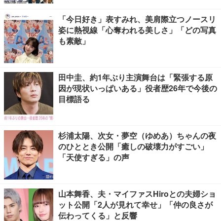
「今日好き」表すみれ、美肩際立つノースリ
姿に熱視線「心奪われる美しさ」「どの写真
も素敵」
田中圭、約1年ぶり主演舞台は「緊張する原
因が現状いっぱいある」役者歴26年で今後の
目標語る
杉浦太陽、次女・夢空（ゆめあ）ちゃんの夜
のひととき公開「癒しの破壊力がすごい」
「天使すぎる」の声
山本舞香、夫・マイファスHiroとの夫婦ショ
ット公開「2人が見れて幸せ」「仲の良さが
伝わってくる」と反響