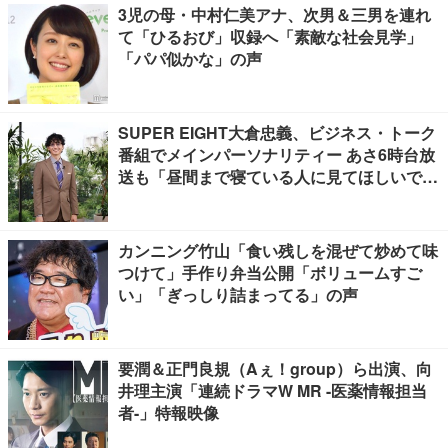
3児の母・中村仁美アナ、次男＆三男を連れ
て「ひるおび」収録へ「素敵な社会見学」
「パパ似かな」の声
SUPER EIGHT大倉忠義、ビジネス・トーク
番組でメインパーソナリティー あさ6時台放
送も「昼間まで寝ている人に見てほしいで
す」
カンニング竹山「食い残しを混ぜて炒めて味
つけて」手作り弁当公開「ボリュームすご
い」「ぎっしり詰まってる」の声
要潤＆正門良規（Aぇ！group）ら出演、向
井理主演「連続ドラマW MR -医薬情報担当
者-」特報映像