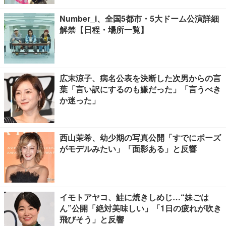
Number_i、全国5都市・5大ドーム公演詳細
解禁【日程・場所一覧】
広末涼子、病名公表を決断した次男からの言
葉「言い訳にするのも嫌だった」「言うべき
か迷った」
西山茉希、幼少期の写真公開「すでにポーズ
がモデルみたい」「面影ある」と反響
イモトアヤコ、鮭に焼きしめじ…“妹ごは
ん”公開「絶対美味しい」「1日の疲れが吹き
飛びそう」と反響