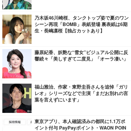
乃木坂46川崎桜、タンクトップ姿で夏のワン
シーン再現「BOMB」表紙登場 裏表紙は6期
生・長嶋凛桜【独占カットあり】
藤原紀香、妖艶な“雪女”ビジュアル公開に反
響続々「美しすぎて二度見」「オーラ凄い」
福山雅治、作家・東野圭吾さんを追悼「ガリ
レオ」シリーズなどで主演「まだお別れの言
葉を言えずにいます」
東京アプリ、本人確認済みの都民に1.1万ポ
イント付与 PayPayポイント・WAON POIN