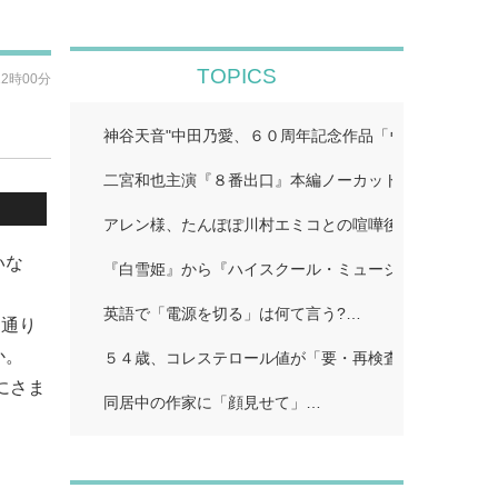
TOPICS
12時00分
神谷天音"中田乃愛、６０周年記念作品「ウルトラマン
二宮和也主演『８番出口』本編ノーカット地上波初放送!
アレン様、たんぽぽ川村エミコとの喧嘩後に「初めての
いな
『白雪姫』から『ハイスクール・ミュージカル/ザ・ム
英語で「電源を切る」は何て言う?…
を通り
か。
５４歳、コレステロール値が「要・再検査」…
にさま
同居中の作家に「顔見せて」…