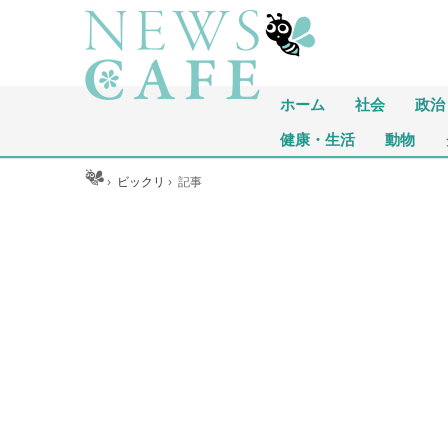
ホーム
社会
政治
健康・生活
動物
ホーム
›
ビックリ
›
記事