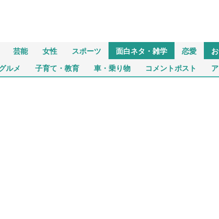
芸能
女性
スポーツ
面白ネタ・雑学
恋愛
お
グルメ
子育て・教育
車・乗り物
コメントポスト
ア