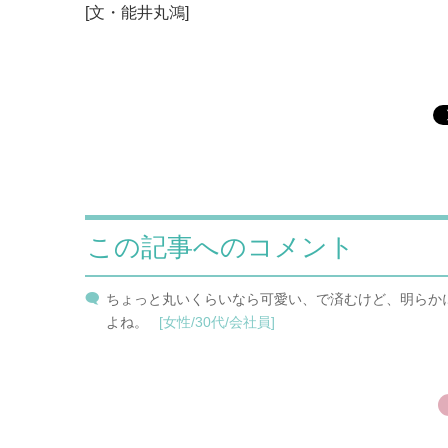
[文・能井丸鴻]