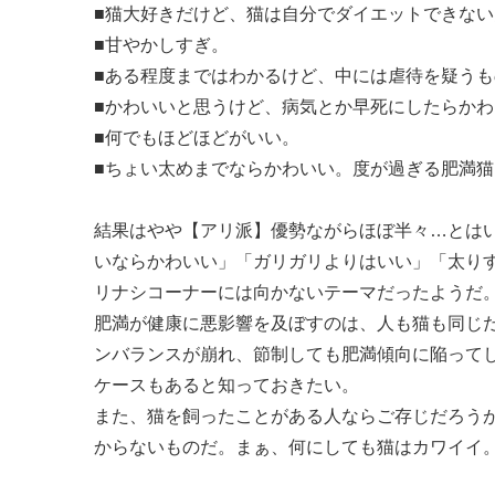
■猫大好きだけど、猫は自分でダイエットできな
■甘やかしすぎ。
■ある程度まではわかるけど、中には虐待を疑う
■かわいいと思うけど、病気とか早死にしたらか
■何でもほどほどがいい。
■ちょい太めまでならかわいい。度が過ぎる肥満
結果はやや【アリ派】優勢ながらほぼ半々…とは
いならかわいい」「ガリガリよりはいい」「太り
リナシコーナーには向かないテーマだったようだ
肥満が健康に悪影響を及ぼすのは、人も猫も同じ
ンバランスが崩れ、節制しても肥満傾向に陥ってし
ケースもあると知っておきたい。
また、猫を飼ったことがある人ならご存じだろう
からないものだ。まぁ、何にしても猫はカワイイ