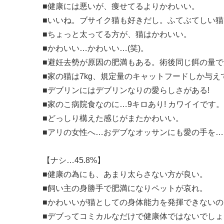
■健康には悪いが、痩せてるよりかわいい。
■いいね。ブサイク猫も好きだし。ふてぶてしい
■ちょっと太ってる方が、猫はかわいい。
■かわいい…かわいい…(笑)。
■避妊去勢が原因の肥満もある。術後同じ餌の量
■家の猫は7kg、規定量のキャットフードしか与
■デブリンにはデブリンなりの愛らしさがある!
■家のこ病院食なのに…9キロあり! カワイイです
■どっしり構えた感じがまたかわいい。
■アリの女性へ…おデブなオッサンにも愛の手を…
【ナシ…45.8%】
■健康の為にも、あまり太らさない方が良い。
■飼い主の身勝手で肥満になりペットが哀れ。
■かわいいが猫としての身体能力を発揮できない
■デブってコミカルなだけで健康体ではないでしょ