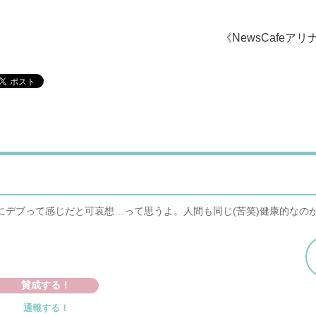
《NewsCafeアリ