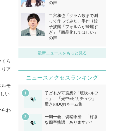
の声
二宮和也「グラム数まで測
って作ってみた」手作り餃
子披露「フォルムが綺麗す
ぎ」「商品化してほしい」
の声
最新ニュースをもっと見る
いくら
まりア
ニュースアクセスランキング
ホルモ
子どもが可哀想?「琉吹=ルフ
難しい
ィ」、「光中=ピカチュウ」…
驚きのDQNネーム集
からわ
一期一会、切磋琢磨…「好き
な四字熟語」ありますか?