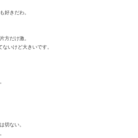
猫も好きだわ。
で片方だけ激。
えてないけど大きいです。
。
。
のは切ない。
。