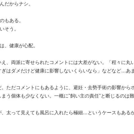
いんだからナシ。
ものもある。
わいそう。
猫は、健康が心配。
いえ、両派に寄せられたコメントには大差がない。「程々に丸
すぎはダメだけど健康に影響しないくらいなら」などなど…あ
。
だ。ただコメントにもあるように、避妊・去勢手術の影響から
まう個体も少なくない。一概に"飼い主の責任"と断じるのは
が、太って見えても風呂に入れたら極細…というケースもある
。