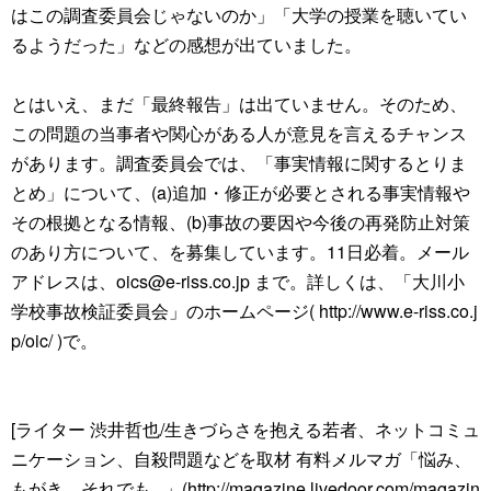
はこの調査委員会じゃないのか」「大学の授業を聴いてい
るようだった」などの感想が出ていました。
とはいえ、まだ「最終報告」は出ていません。そのため、
この問題の当事者や関心がある人が意見を言えるチャンス
があります。調査委員会では、「事実情報に関するとりま
とめ」について、(a)追加・修正が必要とされる事実情報や
その根拠となる情報、(b)事故の要因や今後の再発防止対策
のあり方について、を募集しています。11日必着。メール
アドレスは、oics@e-riss.co.jp まで。詳しくは、「大川小
学校事故検証委員会」のホームページ( http://www.e-riss.co.j
p/oic/ )で。
[ライター 渋井哲也/生きづらさを抱える若者、ネットコミュ
ニケーション、自殺問題などを取材 有料メルマガ「悩み、
もがき。それでも...」(http://magazine.livedoor.com/magazin