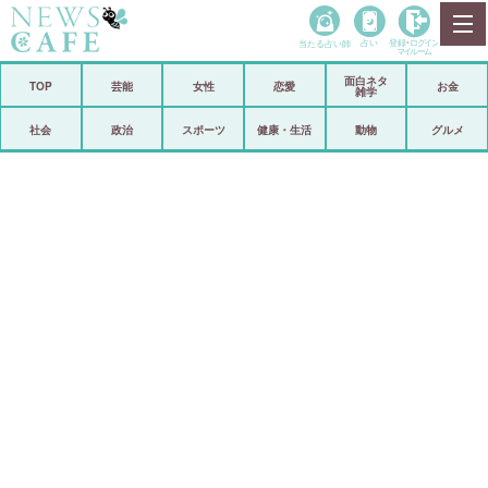
当たる占い師
占い
登録•
ログイン
マイルーム
面白ネタ
ホーム
TOP
芸能
女性
恋愛
お金
雑学
社会
政治
社会
政治
スポーツ
健康・生活
動物
グルメ
経済
海外
芸能
スポーツ
恋愛
ビックリ
コメントポスト
アリ／ナシ
リリース
ショップ
登録・ログイン/マイルーム