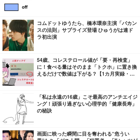
コムドットゆうたら、橋本環奈主演「バカン
スの法則」サプライズ登場 ひゅうがは連ド
ラ初出演
54歳、コレステロール値が「要・再検査」
に！食べる量はそのまま「トクホ」に置き換
えるだけで数値は下がる？【1カ月実録・ビ
フォーアフター】
「私は永遠の16歳」こそ最高のアンチエイジ
ング！頑張り過ぎない心理学的「健康長寿」
の秘訣
画面に映った瞬間に目を奪われる“危うい