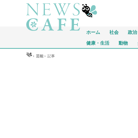
ホーム
社会
政治
健康・生活
動物
ホーム
›
芸能
›
記事