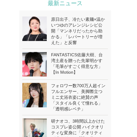
最新ニュース
原日出子、冷たい素麺×温か
いつゆのアレンジレシピ公
開「マンネリだったから助
かる」「レパートリーが増
えた」と反響
FANTASTICS佐藤大樹、台
湾土産を贈った先輩明かす
「毛筆がすごく得意な方」
【In Motion】
フォロワー数700万人超イン
フルエンサー、美脚際立つ
ミニ丈浴衣姿に絶賛の声
「スタイル良くて憧れる」
「透明感レベチ」
研ナオコ、3時間以上かけた
コスプレ姿公開 ハイクオリ
ティな変身に「クオリティ