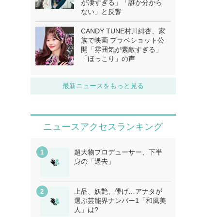
が凄すぎる」「誰か分から
ない」と反響
CANDY TUNE村川緋杏、家
族で映画 プラベショット公
開「雰囲気が素敵すぎる」
「ほっこり」の声
最新ニュースをもっと見る
ニュースアクセスランキング
超大物プロデューサー、下半
身の「過去」
上品、妖艶、儚げ…アナタが
選ぶ芸能界ナンバー1「和風美
人」は?