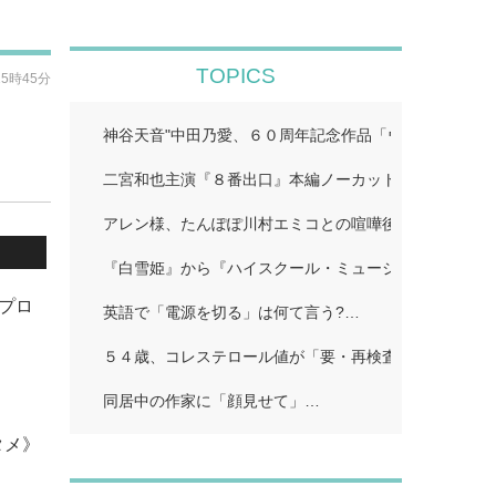
TOPICS
15時45分
神谷天音"中田乃愛、６０周年記念作品「ウルトラマン
二宮和也主演『８番出口』本編ノーカット地上波初放送!
アレン様、たんぽぽ川村エミコとの喧嘩後に「初めての
『白雪姫』から『ハイスクール・ミュージカル/ザ・ム
プロ
英語で「電源を切る」は何て言う?…
５４歳、コレステロール値が「要・再検査」…
同居中の作家に「顔見せて」…
タメ》