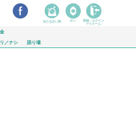
占い
登録・ログイン
当たる占い師
マイルーム
金
リ／ナシ
語り場