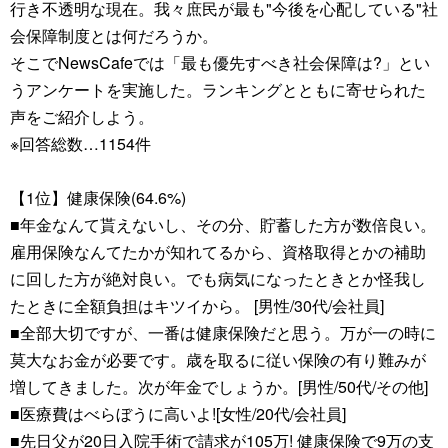
行き不透明な現在。我々庶民が最も"今後を心配している"社
会保障制度とは何だろうか。
そこでNewsCafeでは「最も優先すべき社会保障は?」とい
うアンケートを実施した。ランキングとともに寄せられた
声をご紹介しよう。
※回答総数…1154件
【1位】健康保険(64.6%)
■年金なんて貰えないし、その分、貯蓄した方が数倍良い。
雇用保険なんてたかが知れてるから、資格取得とかの補助
に回した方が絶対良い。でも病気になったときとか怪我し
たときに全額負担はキツイから。 [男性/30代/会社員]
■全部大切ですが、一番は健康保険だと思う。万が一の時に
莫大なお金が必要です。歳を取るに従い保険の有り難みが
増してきました。次が年金でしょうか。[男性/50代/その他]
■医療費はべらぼうに高いよ![女性/20代/会社員]
■先日父が20日入院手術で請求が105万! 健康保険で9万の支