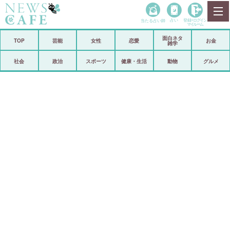
当たる占い師
占い
登録•
ログイン
マイルーム
面白ネタ
ホーム
TOP
芸能
女性
恋愛
お金
雑学
社会
政治
社会
政治
スポーツ
健康・生活
動物
グルメ
経済
海外
芸能
スポーツ
恋愛
ビックリ
コメントポスト
アリ／ナシ
リリース
ショップ
登録・ログイン/マイルーム