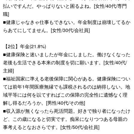
払いですんだ。やっぱりないと困るよね。[女性/40代/専門
職]
■健康じゃなきゃ仕事もできない。年金制度は崩壊してるか
らあてにしてません。[女性/30代/会社員]
【2位】年金(21.8%)
■健康保険と迷いましたが年金にしました。働けなくなった
老後も生活できる本来の制度を切に願います。[女性/40代/
主婦]
■福祉国家に準える老後保障に関心がある。健康保険につい
ては前年1年間医療無縁でも課税されるのは納得しない。地
域平等には何を以てすればこの保障の完全性に遺憾なく理
解し得るだろうか。[男性/40代/その他]
■収入源が無くなったら死活問題。好きで独り者になったけ
ど、この歳になると切実です。痴呆になりつつある母親の
事考えるとなおさらです。[女性/50代/会社員]