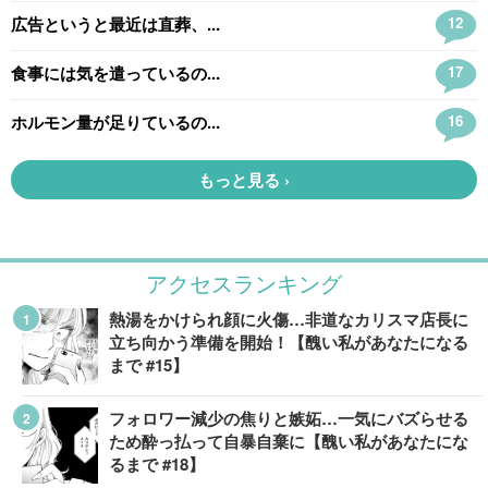
アクセスランキング
熱湯をかけられ顔に火傷…非道なカリスマ店長に
立ち向かう準備を開始！【醜い私があなたになる
まで #15】
フォロワー減少の焦りと嫉妬…一気にバズらせる
ため酔っ払って自暴自棄に【醜い私があなたにな
るまで #18】