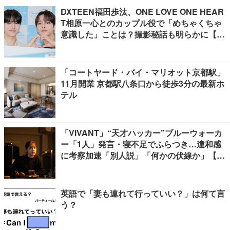
DXTEEN福田歩汰、ONE LOVE ONE HEAR
T相原一心とのカップル役で「めちゃくちゃ
意識した」ことは？撮影秘話も明らかに【Y
our Sky ハレのち恋】
「コートヤード・バイ・マリオット京都駅」
11月開業 京都駅八条口から徒歩3分の最新ホ
テル
「VIVANT」“天才ハッカー”ブルーウォーカ
ー「1人」発言・寝不足でふらつき…違和感
に考察加速「別人説」「何かの伏線か」【ネ
タバレあり】
英語で「妻も連れて行っていい？」は何て言
う？