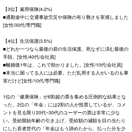
【3位】雇用保険(4.2%)
■通勤途中に交通事故労災や保険の有り難さを実感しました
[女性/30代/専門職]
【4位】生活保護(3.5%)
■どれか一つなら最後の砦の生活保護。死なずに済む最後の
手段。[女性/40代/会社員]
■離婚後1年は、これで助かりました。[女性/10代/会社員]
■本当に困ってる人には必要。ただ乱用する人がいるのも事
実だけど[女性/10代/専門職]
1位の「健康保険」が6割超の票を集める圧倒的な結果とな
った。2位の「年金」には2割の人が投票しているが、コメ
ントを見る限り20代~30代のユーザーの票は非常に少な
い。受給開始年齢の引き上げ、受給額の減額を目の当たり
にした若者世代の「年金はもう諦めたから、払った分を少