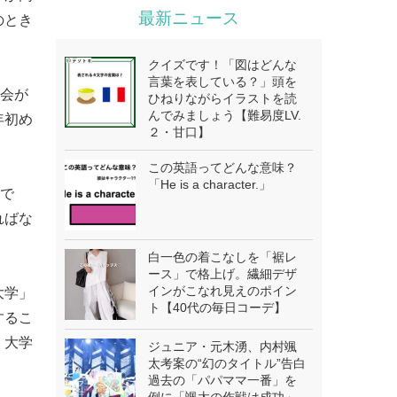
最新ニュース
のとき
クイズです！「図はどんな
言葉を表している？」頭を
換会が
ひねりながらイラストを読
んでみましょう【難易度LV.
年初め
２・甘口】
この英語ってどんな意味？
「He is a character.」
ので
ればな
白一色の着こなしを「裾レ
ース」で格上げ。繊細デザ
インがこなれ見えのポイン
大学」
ト【40代の毎日コーデ】
するこ
、大学
ジュニア・元木湧、内村颯
太考案の“幻のタイトル”告白
過去の「パパママ一番」を