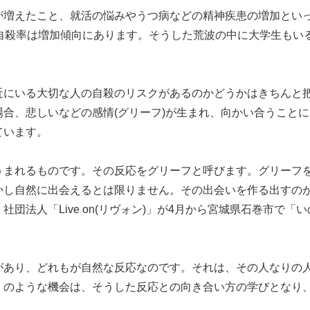
が増えたこと、就活の悩みやうつ病などの精神疾患の増加とい
自殺率は増加傾向にあります。そうした荒波の中に大学生もい
近にいる大切な人の自殺のリスクがあるのかどうかはきちんと
合、悲しいなどの感情(グリーフ)が生まれ、向かい合うこと
ています。
情がうまれるものです。その反応をグリーフと呼びます。グリーフ
かし自然に出会えるとは限りません。その出会いを作る出すの
法人「Live on(リヴォン)」が4月から宮城県石巻市で「
があり、どれもが自然な反応なのです。それは、その人なりの
」のような機会は、そうした反応との向き合い方の学びとなり