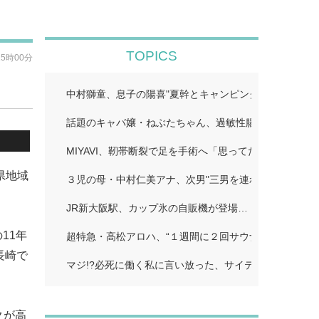
TOPICS
15時00分
中村獅童、息子の陽喜"夏幹とキャンピングカー旅へ「
話題のキャバ嬢・ねぶたちゃん、過敏性腸症候群に苦し
MIYAVI、靭帯断裂で足を手術へ「思ってたより深刻」…
県地域
３児の母・中村仁美アナ、次男"三男を連れて「ひるお
JR新大阪駅、カップ氷の自販機が登場…
11年
超特急・高松アロハ、“１週間に２回サウナで偶然遭遇し
長崎で
マジ!?必死に働く私に言い放った、サイテーすぎる夫の
クが高