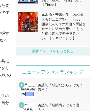
例に「颯太の作戦は成功」
【Three】
った要
るので
元木湧・安嶋秀生・内村颯
太らジュニア9人「Three」
開幕 3人制作の新曲＆手描き
セットに込めた想い「もっ
把握す
と前に進んで夢を掴みた
い」【ゲネプロレポ】
になる
最新ニュースをもっと見る
を共に
がグリ
ニュースアクセスランキング
いのちの
英語で「残念ながら」は何て
言う？
人生の
、自分
英語で「成績表」は何て言
う？