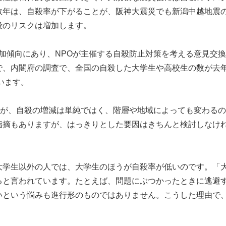
数年は、自殺率が下がることが、阪神大震災でも新潟中越地震
殺のリスクは増加します。
が増加傾向にあり、NPOが主催する自殺防止対策を考える意見交
で、内閣府の調査で、全国の自殺した大学生や高校生の数が去
います。
たが、自殺の増減は単純ではく、階層や地域によっても変わる
指摘もありますが、はっきりとした要因はきちんと検討しなけ
大学生以外の人では、大学生のほうが自殺率が低いのです。「
ると言われています。たとえば、問題にぶつかったときに逃避
いという悩みも進行形のものではありません。こうした理由で