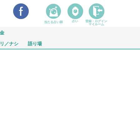
占い
登録・ログイン
当たる占い師
マイルーム
金
リ／ナシ
語り場