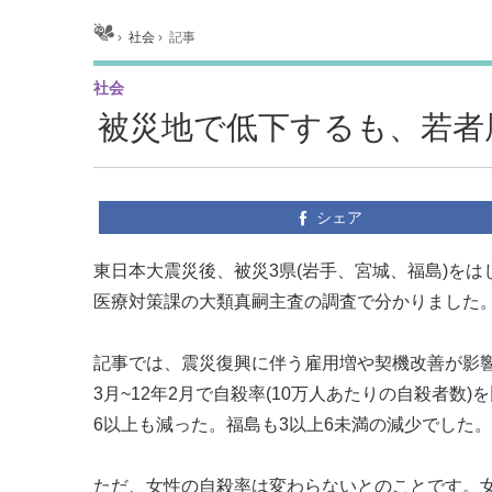
ホーム
›
社会
›
記事
社会
被災地で低下するも、若者
シェア
東日本大震災後、被災3県(岩手、宮城、福島)を
医療対策課の大類真嗣主査の調査で分かりました。読
記事では、震災復興に伴う雇用増や契機改善が影響し
3月~12年2月で自殺率(10万人あたりの自殺者
6以上も減った。福島も3以上6未満の減少でした
ただ、女性の自殺率は変わらないとのことです。