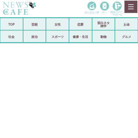
当たる占い師
占い
登録•
ログイン
マイルーム
面白ネタ
ホーム
TOP
芸能
女性
恋愛
お金
雑学
社会
政治
社会
政治
スポーツ
健康・生活
動物
グルメ
経済
海外
芸能
スポーツ
恋愛
ビックリ
コメントポスト
アリ／ナシ
リリース
ショップ
登録・ログイン/マイルーム