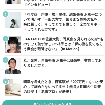
【インタビュー】
「ウマ娘」声優・衣川里佳、結婚発表 お相手につ
いて明かす「一般の方で、気ままな性格の私を、
時に厳しく、そしてとても優しく、全力でサポー
トしてくれる方です」
FANTASTICS佐藤大樹、写真集を見られるのが“も
のすごく恥ずかしい”相手とは「裸の僕を見てもら
う機会が最近はない」【In Motion】
及川光博、再婚発表 お相手は妊娠中「交際してお
りました方と」
転職を考えたとき、貯蓄額が「200万円」ないと安
心して辞めらないって本当？無収入期間の生活費
の目安【「退職プロ」が解説】
ランキングをもっと見る