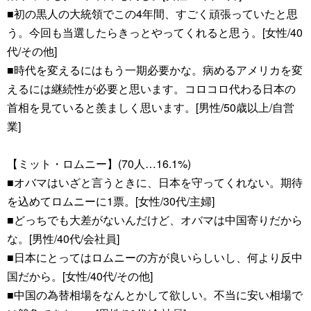
■初の黒人の大統領でこの4年間、すごく頑張っていたと思
う。今回も当選したらきっとやってくれると思う。[女性/40
代/その他]
■時代を変えるにはもう一期必要かな。病めるアメリカを変
えるには継続性が必要と思います。コロコロ代わる日本の
首相を見ていると羨ましく思います。[男性/50歳以上/自営
業]
【ミット・ロムニー】(70人…16.1%)
■オバマはいざと言うときに、日本を守ってくれない。期待
を込めてロムニーに1票。[女性/30代/主婦]
■どっちでも大差がないんだけど、オバマは中国寄りだから
な。[男性/40代/会社員]
■日本にとってはロムニーの方が良いらしいし、何より反中
国だから。[女性/40代/その他]
■中国の為替相場をなんとかして欲しい。不当に安い相場で