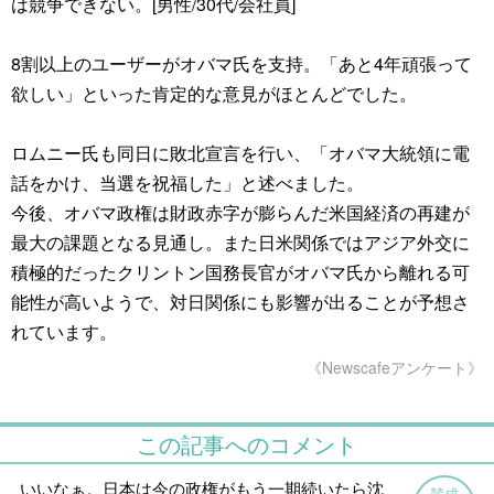
は競争できない。[男性/30代/会社員]
8割以上のユーザーがオバマ氏を支持。「あと4年頑張って
欲しい」といった肯定的な意見がほとんどでした。
ロムニー氏も同日に敗北宣言を行い、「オバマ大統領に電
話をかけ、当選を祝福した」と述べました。
今後、オバマ政権は財政赤字が膨らんだ米国経済の再建が
最大の課題となる見通し。また日米関係ではアジア外交に
積極的だったクリントン国務長官がオバマ氏から離れる可
能性が高いようで、対日関係にも影響が出ることが予想さ
れています。
《Newscafeアンケート》