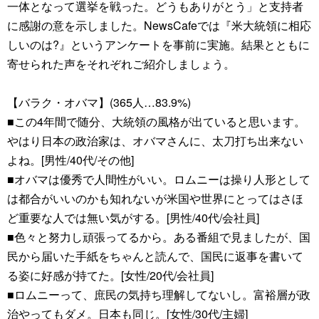
一体となって選挙を戦った。どうもありがとう」と支持者
に感謝の意を示しました。NewsCafeでは『米大統領に相応
しいのは?』というアンケートを事前に実施。結果とともに
寄せられた声をそれぞれご紹介しましょう。
【バラク・オバマ】(365人…83.9%)
■この4年間で随分、大統領の風格が出ていると思います。
やはり日本の政治家は、オバマさんに、太刀打ち出来ない
よね。[男性/40代/その他]
■オバマは優秀で人間性がいい。ロムニーは操り人形として
は都合がいいのかも知れないが米国や世界にとってはさほ
ど重要な人では無い気がする。[男性/40代/会社員]
■色々と努力し頑張ってるから。ある番組で見ましたが、国
民から届いた手紙をちゃんと読んで、国民に返事を書いて
る姿に好感が持てた。[女性/20代/会社員]
■ロムニーって、庶民の気持ち理解してないし。富裕層が政
治やってもダメ。日本も同じ。[女性/30代/主婦]