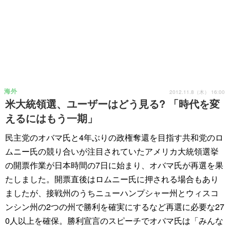
海外
2012.11.8（木） 16:00
米大統領選、ユーザーはどう見る? 「時代を変
えるにはもう一期」
民主党のオバマ氏と4年ぶりの政権奪還を目指す共和党のロ
ムニー氏の競り合いが注目されていたアメリカ大統領選挙
の開票作業が日本時間の7日に始まり、オバマ氏が再選を果
たしました。開票直後はロムニー氏に押される場合もあり
ましたが、接戦州のうちニューハンプシャー州とウィスコ
ンシン州の2つの州で勝利を確実にするなど再選に必要な27
0人以上を確保。勝利宣言のスピーチでオバマ氏は「みんな