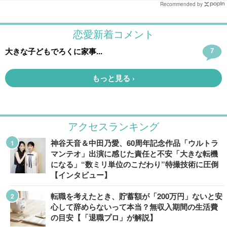
Recommended by
アクセスランキング
神谷天音＆中田乃愛、60周年記念作品「ウルトラ
マンテオ」出演に感じた責任と不安「大きな転機
になる」“数ミリ単位のこだわり”特撮技術に圧倒
【インタビュー】
転職を考えたとき、貯蓄額が「200万円」ないと安
心して辞めらないって本当？無収入期間の生活費
の目安【「退職プロ」が解説】