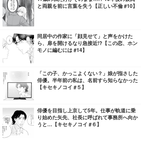
と両親を前に言葉を失う【正しい不倫 #10】
同居中の作家に「顔見せて」と声をかけた
ら、扉を開けるなり急接近!?【この恋、ホン
モノに編むには #14】
「この子、かっこよくない？」娘が指さした
俳優。半年前の私は、名前すら知らなかった
【キセキノコイ #５】
俳優を目指し上京して5年。仕事が軌道に乗
り始めた矢先、社長に呼ばれて事務所へ向か
うと…【キセキノコイ #６】