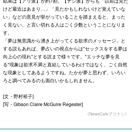
結果は【アリ派】が約7割。【ナシ派】からも「以前は見た
けど最近はあまり…」「見たかもしれないけど覚えていな
い」などの意見が挙がっていることを踏まえると、まった
く見ない、と言い切れる人はごく少数ということになりま
す。
「夢は無意識から湧き上がってくる欲求のメッセージ」と
する説もあれば、夢占いの視点からは"セックスをする夢は
向上心の現れ"とする説まで様々です。"エッチな夢を見
る"現象は欲求不満と直結しているわけではなく、ごく自然
な現象としてあるようですね。たかが夢と思わず、いろい
ろと調べてみるのも面白いかもしれません。
[文・野村裕子]
[写・Gibson Claire McGuire Regester]
《NewsCafeアリナシ》