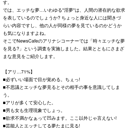
す。
では、エッチな夢…いわゆる"淫夢"は、人間の潜在的な欲求
を表しているのでしょうか? ちょっと身近な人には聞きづ
らい内容ですし、他の人が同様の夢を見ているのかどうか
も気になりますよね。
そこでNewsCafeのアリナシコーナーでは「時々エッチな夢
を見る?」という調査を実施しました。結果とともにさまざ
まな意見をご紹介します。
【アリ…71%】
■必ずいい場面で目が覚める。ちぇっ!
■不思議とエッチな夢見るとその相手の事を意識してしま
う。
■アリが多くて安心した。
■男も女も生理現象でしょっ。
■欲求不満かなぁって凹みます。ここ以外じゃ言えない!
■芸能人とエッチしてる夢たまに見る!