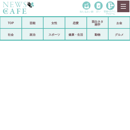
当たる占い師
占い
登録•
ログイン
マイルーム
面白ネタ
ホーム
TOP
芸能
女性
恋愛
お金
雑学
社会
政治
社会
政治
スポーツ
健康・生活
動物
グルメ
経済
海外
芸能
スポーツ
恋愛
ビックリ
コメントポスト
アリ／ナシ
リリース
ショップ
登録・ログイン/マイルーム