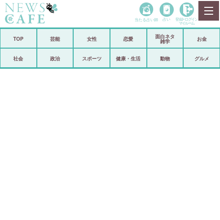
当たる占い師
占い
登録•
ログイン
マイルーム
面白ネタ
ホーム
TOP
芸能
女性
恋愛
お金
雑学
社会
政治
社会
政治
スポーツ
健康・生活
動物
グルメ
経済
海外
芸能
スポーツ
恋愛
ビックリ
コメントポスト
アリ／ナシ
リリース
ショップ
登録・ログイン/マイルーム