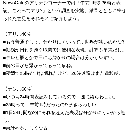
NewsCafeのアリナシコーナーでは『午前1時を25時と表
記。これってアリ?』という調査を実施。結果とともに寄せ
られた意見をそれぞれご紹介しよう。
【アリ…40%】
■もう普通でしょ。分かりにくいって…世界が狭いのかな?
■勤務が日付を跨ぐ職業では便利な表現。計算も単純だし。
■テレビ欄とかで日にち跨がりの場合は分かりやすい。
■前の日から繋がってるって事ね。
■夜型で25時だけは慣れたけど、26時以降はまだ違和感。
【ナシ…60%】
■いつも24時間表記をしているので、逆に紛らわしい。
■25時って、午前1時だったの!?まぎらわしい!
■1日24時間なのにそれを超えた表現は分かりにくいから無
し。
■余計ややこしくなる。