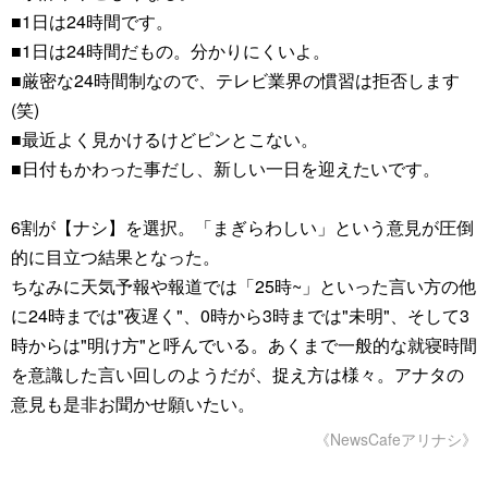
■1日は24時間です。
■1日は24時間だもの。分かりにくいよ。
■厳密な24時間制なので、テレビ業界の慣習は拒否します
(笑)
■最近よく見かけるけどピンとこない。
■日付もかわった事だし、新しい一日を迎えたいです。
6割が【ナシ】を選択。「まぎらわしい」という意見が圧倒
的に目立つ結果となった。
ちなみに天気予報や報道では「25時~」といった言い方の他
に24時までは"夜遅く"、0時から3時までは"未明"、そして3
時からは"明け方"と呼んでいる。あくまで一般的な就寝時間
を意識した言い回しのようだが、捉え方は様々。アナタの
意見も是非お聞かせ願いたい。
《NewsCafeアリナシ》