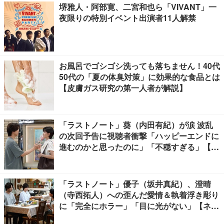
堺雅人・阿部寛、二宮和也ら「VIVANT」一
夜限りの特別イベント出演者11人解禁
お風呂でゴシゴシ洗っても落ちません！40代
50代の「夏の体臭対策」に効果的な食品とは
【皮膚ガス研究の第一人者が解説】
「ラストノート」葵（内田有紀）が涙 波乱
の次回予告に視聴者衝撃「ハッピーエンドに
進むのかと思ったのに」「不穏すぎる」【ネ
タバレあり】
「ラストノート」優子（坂井真紀）、澄晴
（寺西拓人）への歪んだ愛情＆執着浮き彫り
に「完全にホラー」「目に光がない」【ネタ
バレあり】