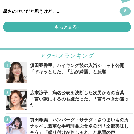
アクセスランキング
須田亜香里、ハイキング後の入浴ショット公開
「ドキッとした」「肌が綺麗」と反響
広末涼子、病名公表を決断した次男からの言葉
「言い訳にするのも嫌だった」「言うべきか迷っ
た」
前田希美、ハンバーグ・サラダ・さつまいものカ
ナッペ…豪華な手料理並ぶ食卓公開「全部美味し
そう」「盛り付けがおしゃれ」と絶賛の声