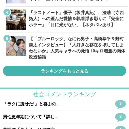
「ラストノート」優子（坂井真紀）、澄晴（寺西
拓人）への歪んだ愛情＆執着浮き彫りに「完全に
ホラー」「目に光がない」【ネタバレあり】
【「ブルーロック」なにわ男子・高橋恭平＆野村
康太インタビュー】「大好きな存在を壊してしま
わないか」人気キャラへの覚悟 10キロ増量の肉体
改造秘話
ランキングをもっと見る