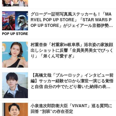
口春奈＆板倉滉選手ほか
グローグー証明写真風ステッカーも！「MA
RVEL POP UP STORE」「STAR WARS P
OP UP STORE」がジェイアール京都伊勢丹
で開催
村重杏奈「村重家in岐阜県」浴衣姿の家族顔
出しショットに反響「全員美男美女でびっく
り」「弟くん可愛すぎ」
【高橋文哉「ブルーロック」インタビュー前
編】サッカー経験ゼロから潔世一演じる覚悟
と自信 自分の中でたどり着いた納得の表現
「一番難しいポイントでしたが」
小泉進次郎防衛大臣「VIVANT」巡る質問に
回答 “別班”の存在否定