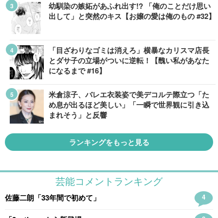
幼馴染の嫉妬があふれ出す!? 「俺のことだけ思い
出して」と突然のキス【お嬢の愛は俺のもの #32】
「目ざわりなゴミは消えろ」横暴なカリスマ店長
とダサ子の立場がついに逆転！【醜い私があなた
になるまで #16】
米倉涼子、バレエ衣装姿で美デコルテ際立つ「た
め息が出るほど美しい」「一瞬で世界観に引き込
まれそう」と反響
ランキングをもっと見る