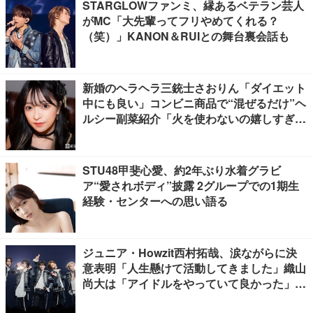
STARGLOWファンミ、縁あるベテラン芸人
がMC「大先輩ってフリやめてくれる？
（笑）」KANON＆RUIとの舞台裏会話も
新婚のヘラヘラ三銃士さおりん「ダイエット
中にも良い」コンビニ商品で“混ぜるだけ”ヘ
ルシー副菜紹介「火を使わないの嬉しすぎ
る」「タンパク質たっぷりで最高」の声
STU48甲斐心愛、約2年ぶり水着グラビ
ア“愛されボディ”披露 2グループでの1期生
経験・センターへの思い語る
ジュニア・Howzit西村拓哉、涙ながらに決
意表明「人生懸けて活動してきました」織山
尚大は「アイドルをやっていて良かった」
【挨拶ほぼ全文／Howzit 1st LIVE 2026 NIC