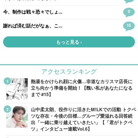
アクセスランキング
熱湯をかけられ顔に火傷…非道なカリスマ店長に
立ち向かう準備を開始！【醜い私があなたになる
まで #15】
山中柔太朗、役作りに活きたM!LKでの活動 トクベ
ツな存在・今後の目標…グループ愛溢れる回答続
出「一緒に乗り越えていきたい」【「君がトクベ
ツ」インタビュー連載Vol.6】