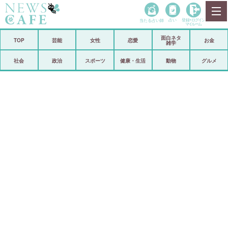
当たる占い師
占い
登録•
ログイン
マイルーム
面白ネタ
ホーム
TOP
芸能
女性
恋愛
お金
雑学
社会
政治
社会
政治
スポーツ
健康・生活
動物
グルメ
経済
海外
芸能
スポーツ
恋愛
ビックリ
コメントポスト
アリ／ナシ
リリース
ショップ
登録・ログイン/マイルーム