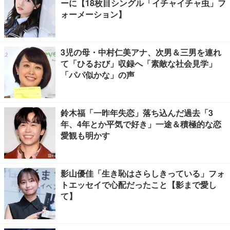
ーに【18枚目シングル「イチャイチャ虫」フ
ォーメーション】
3児の母・中村仁美アナ、次男＆三男を連れ
て「ひるおび」収録へ「素敵な社会見学」
「パパ似かな」の声
鈴木福「一昨年失恋」落ち込んだ過去「3
年、4年とか平気で好き」一途＆積極的な恋
愛観も明かす
影山優佳「生き恥はさらしきっている」フォ
トエッセイで心配だったこと【影まで愛し
て】