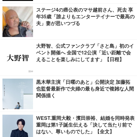
E TO ME YOU】
ステージ4の癌公表のマサ越前さん、死去 享
年35歳「誰よりもエンターテイナーで最高の
夫」妻が思いつづる
大野智、公式ファンクラブ「さと島」初のイ
ベント開催へ 全国で12公演「近い距離で会
えることを楽しみにしてます」【日程】
黒木華主演「日曜のあと」公開決定 加藤拓
也監督最新作で夫婦の最も身近で複雑な人間
関係描く
WEST.重岡大毅・濱田崇裕、結婚を同時発表
重岡は第1子誕生伝える「決して当たり前で
はない、尊いものでした」【全文】