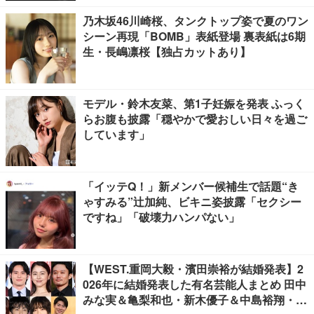
乃木坂46川崎桜、タンクトップ姿で夏のワン
シーン再現「BOMB」表紙登場 裏表紙は6期
生・長嶋凛桜【独占カットあり】
モデル・鈴木友菜、第1子妊娠を発表 ふっく
らお腹も披露「穏やかで愛おしい日々を過ご
しています」
「イッテQ！」新メンバー候補生で話題“き
ゃすみる”辻加純、ビキニ姿披露「セクシー
ですね」「破壊力ハンパない」
【WEST.重岡大毅・濱田崇裕が結婚発表】2
026年に結婚発表した有名芸能人まとめ 田中
みな実＆亀梨和也・新木優子＆中島裕翔・川