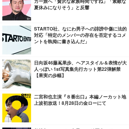
カー旅へ「贅沢な家族時間ですね」「素敵な
夏休みになりそう」と反響
STARTO社、なにわ男子への誹謗中傷に法的
対応「特定のメンバーの存在を否定するコメ
ントを執拗に書き込んだ」
日向坂46藤嶌果歩、ヘアスタイル＆表情が大
人っぽい 1st写真集先行カット第22弾解禁
【果実の歩幅】
二宮和也主演『８番出口』本編ノーカット地
上波初放送！8月28日の金ローにて