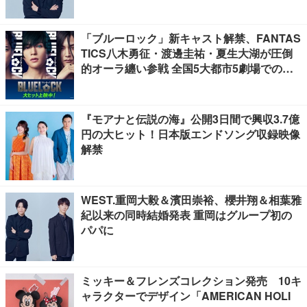
「ブルーロック」新キャスト解禁、FANTAS
TICS八木勇征・渡邊圭祐・夏生大湖が圧倒
的オーラ纏い参戦 全国5大都市5劇場での応
援上映開催
『モアナと伝説の海』公開3日間で興収3.7億
円の大ヒット！日本版エンドソング収録映像
解禁
WEST.重岡大毅＆濱田崇裕、櫻井翔＆相葉雅
紀以来の同時結婚発表 重岡はグループ初の
パパに
ミッキー＆フレンズコレクション発売 10キ
ャラクターでデザイン「AMERICAN HOLI