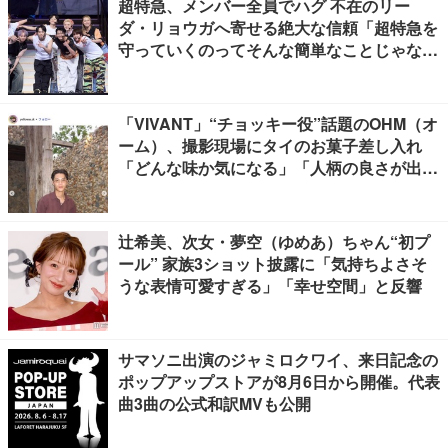
超特急、メンバー全員でハグ 不在のリー
ダ・リョウガへ寄せる絶大な信頼「超特急を
守っていくのってそんな簡単なことじゃな
い」【「ESCORT」挨拶全文】
「VIVANT」“チョッキー役”話題のOHM（オ
ーム）、撮影現場にタイのお菓子差し入れ
「どんな味か気になる」「人柄の良さが出て
る」
辻希美、次女・夢空（ゆめあ）ちゃん“初プ
ール” 家族3ショット披露に「気持ちよさそ
うな表情可愛すぎる」「幸せ空間」と反響
サマソニ出演のジャミロクワイ、来日記念の
ポップアップストアが8月6日から開催。代表
曲3曲の公式和訳MVも公開