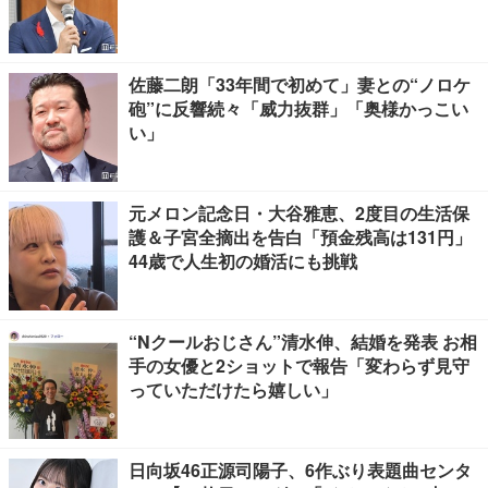
佐藤二朗「33年間で初めて」妻との“ノロケ
砲”に反響続々「威力抜群」「奥様かっこい
い」
元メロン記念日・大谷雅恵、2度目の生活保
護＆子宮全摘出を告白「預金残高は131円」
44歳で人生初の婚活にも挑戦
“Nクールおじさん”清水伸、結婚を発表 お相
手の女優と2ショットで報告「変わらず見守
っていただけたら嬉しい」
日向坂46正源司陽子、6作ぶり表題曲センタ