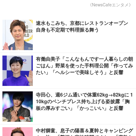
《NewsCafeエンタメ》
速水もこみち、京都にレストランオープン
自身も不定期で料理振る舞う
有働由美子「こんなもんです一人暮らしの朝
ごはん」野菜を使った手料理公開「作ってみ
たい」「ヘルシーで美味しそう」と反響
寺田心、週6ジム通いで体重62kg→82kgに 1
10kgのベンチプレス持ち上げる姿披露「胸
板の厚みすごい」「かっこいい」と反響
中村獅童、息子の陽喜＆夏幹とキャンピング