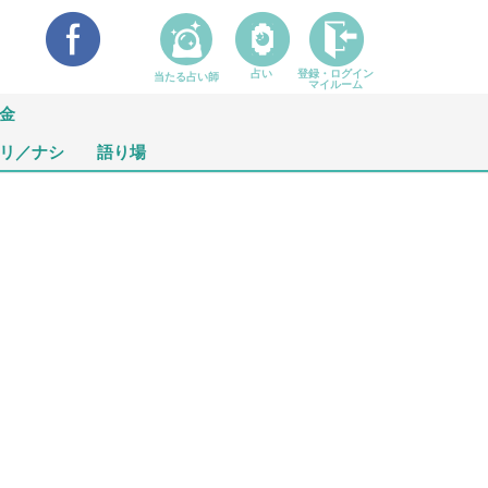
占い
登録・ログイン
当たる占い師
マイルーム
金
リ／ナシ
語り場