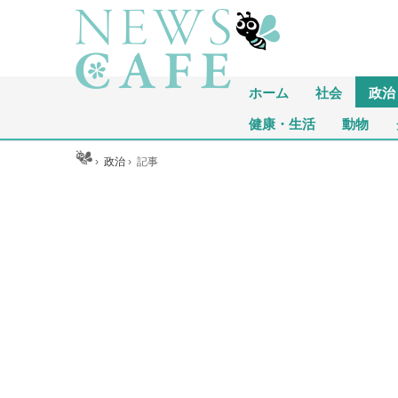
ホーム
社会
政治
健康・生活
動物
ホーム
›
政治
›
記事