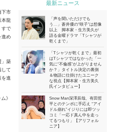
最新ニュース
橋下市
「声を聞いただけでも
坂本龍
う…」蒼井優の“咲子”は想像
。すで
以上 脚本家・生方美久が
語る金曜ドラマ「Tシャツが
を進め
乾くまで」
「Tシャツが乾くまで」最初
はTシャツではなかった「一
盟」築
気に“不倫感”が上がりません
指して
か？」タイトル決定の裏側
＆物語に仕掛けたユニーク
策を進
な視点【脚本家・生方美久
氏インタビュー】
コラム》
Snow Man深澤辰哉、有田哲
平とのテンポに手応え “アイ
ドル崩れ”イジりには即ツッ
コミ「一応ド真ん中を走っ
てるつもり」【アリフォル
ニア】