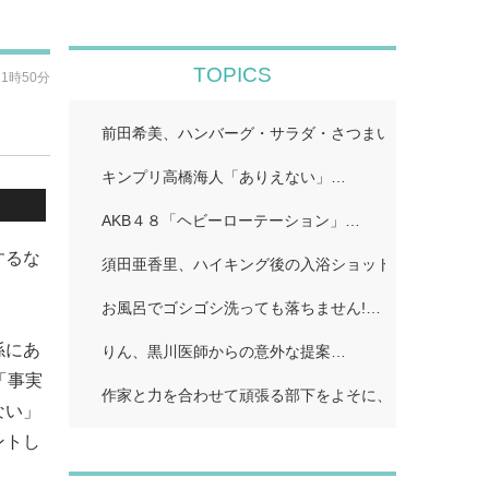
TOPICS
11時50分
前田希美、ハンバーグ・サラダ・さつまいものカナッペ
キンプリ高橋海人「ありえない」…
AKB４８「ヘビーローテーション」…
するな
須田亜香里、ハイキング後の入浴ショット公開「ドキッ
。
お風呂でゴシゴシ洗っても落ちません!…
係にあ
りん、黒川医師からの意外な提案…
「事実
作家と力を合わせて頑張る部下をよそに、上司は陰で悪
ない」
ントし