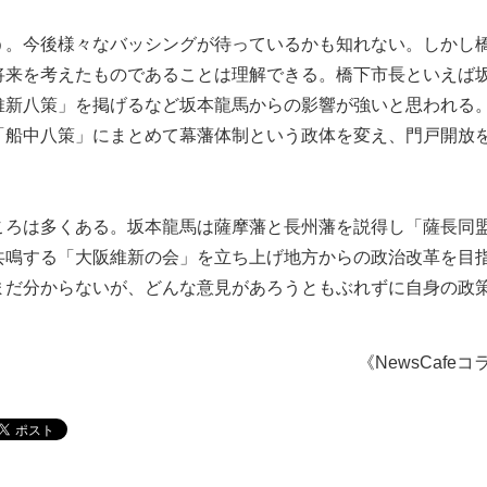
う。今後様々なバッシングが待っているかも知れない。しかし
将来を考えたものであることは理解できる。橋下市長といえば
維新八策」を掲げるなど坂本龍馬からの影響が強いと思われる
「船中八策」にまとめて幕藩体制という政体を変え、門戸開放
ころは多くある。坂本龍馬は薩摩藩と長州藩を説得し「薩長同
共鳴する「大阪維新の会」を立ち上げ地方からの政治改革を目
まだ分からないが、どんな意見があろうともぶれずに自身の政
《NewsCafe