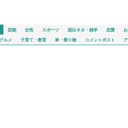
芸能
女性
スポーツ
面白ネタ・雑学
恋愛
お
グルメ
子育て・教育
車・乗り物
コメントポスト
ア