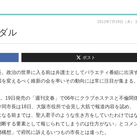
2012年7月19日（木） 
ダル
ポスト
長。政治の世界に入る前は弁護士としてバラエティ番組に出演
国を変えるべく維新の会を率いその動向には常に注目が集まる
た。19日発売の「週刊文春」で06年にクラブホステスと不倫関
同市長は18日、大阪市役所で会見し大筋で報道内容を認め、
になる前までは、聖人君子のような生き方をしていたわけでは
判断する要素として報じられてしまうのは仕方がない」とコメ
都構想」で府民に訴えるいつもの市長とは違った。