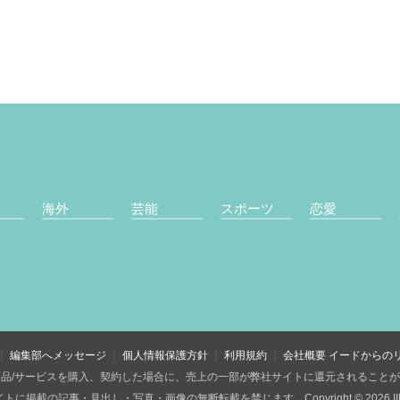
海外
芸能
スポーツ
恋愛
編集部へメッセージ
個人情報保護方針
利用規約
会社概要
イードからの
品/サービスを購入、契約した場合に、売上の一部が弊社サイトに還元されること
トに掲載の記事・見出し・写真・画像の無断転載を禁じます。Copyright © 2026 IID, 