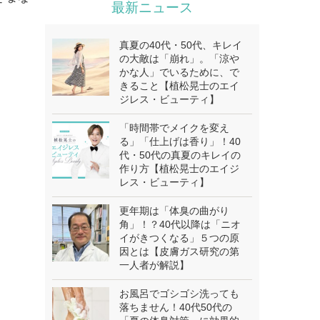
最新ニュース
真夏の40代・50代、キレイ
の大敵は「崩れ」。「涼や
かな人」でいるために、で
きること【植松晃士のエイ
ジレス・ビューティ】
「時間帯でメイクを変え
る」「仕上げは香り」！40
代・50代の真夏のキレイの
作り方【植松晃士のエイジ
レス・ビューティ】
更年期は「体臭の曲がり
角」！？40代以降は「ニオ
イがきつくなる」５つの原
因とは【皮膚ガス研究の第
一人者が解説】
お風呂でゴシゴシ洗っても
落ちません！40代50代の