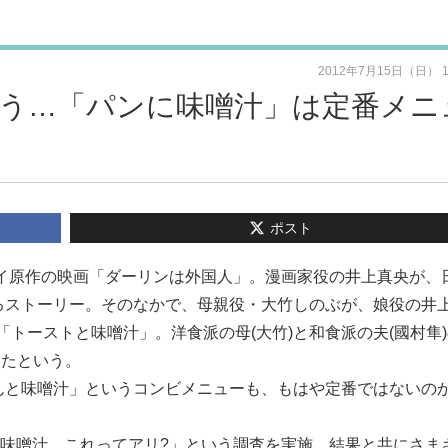
2012年7月15日（日） 
う…「パンに味噌汁」は定番メニ
ポスト
セイ原作の映画「ダーリンは外国人」。漫画家役の井上真央が、
るストーリー。そのなかで、母親役・大竹しのぶが、娘役の井上
トーストと味噌汁」。洋食派の母(大竹)と和食派の夫(國村隼
ったという。
んと味噌汁」というコンビメニューも、もはや定番ではないの
ンに味噌汁。これってアリ?」という調査を実施。結果と共にさま