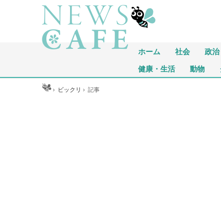
ホーム
社会
政治
健康・生活
動物
ホーム
›
ビックリ
›
記事