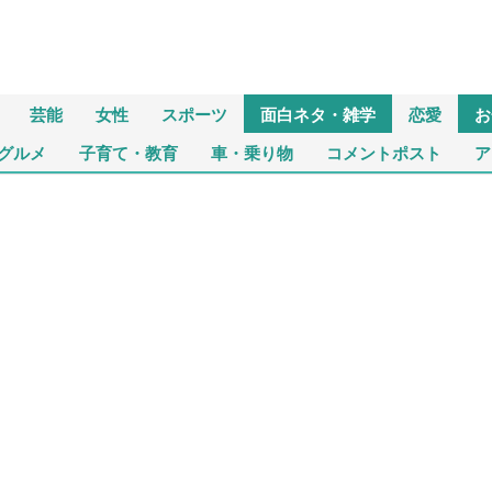
芸能
女性
スポーツ
面白ネタ・雑学
恋愛
お
グルメ
子育て・教育
車・乗り物
コメントポスト
ア