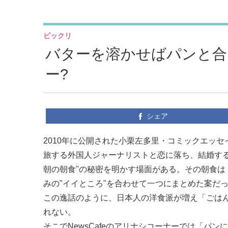
ビックリ
バターを溶かせばパンと合
ー?
シェア
2010年に公開された小栗左多里・コミックエッ
旅する外国人ジャーナリストと恋に落ち、結婚す
朝の朝食"の秘密を明かす場面がある。その朝食は「
みの"イイところ"を合わせて一つにまとめた案だ
この逸話のように、日本人の洋食派が増え「ごは
れない。
そこでNewsCafeのアリナシコーナーでは「パ