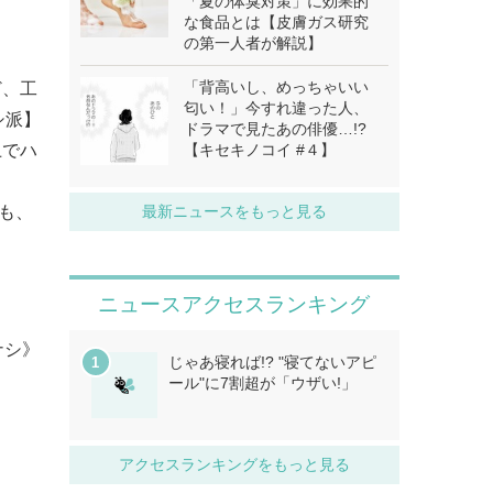
「夏の体臭対策」に効果的
な食品とは【皮膚ガス研究
の第一人者が解説】
「背高いし、めっちゃいい
ど、工
匂い！」今すれ違った人、
シ派】
ドラマで見たあの俳優…!?
上でハ
【キセキノコイ #４】
でも、
最新ニュースをもっと見る
ニュースアクセスランキング
ナシ》
じゃあ寝れば!? "寝てないアピ
ール"に7割超が「ウザい!」
アクセスランキングをもっと見る