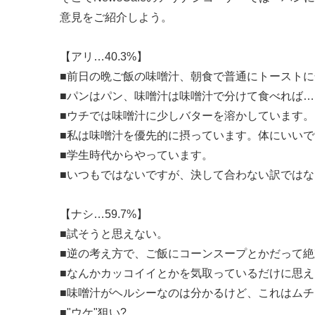
意見をご紹介しよう。
【アリ…40.3%】
■前日の晩ご飯の味噌汁、朝食で普通にトースト
■パンはパン、味噌汁は味噌汁で分けて食べれば…
■ウチでは味噌汁に少しバターを溶かしています。
■私は味噌汁を優先的に摂っています。体にいい
■学生時代からやっています。
■いつもではないですが、決して合わない訳では
【ナシ…59.7%】
■試そうと思えない。
■逆の考え方で、ご飯にコーンスープとかだって絶
■なんかカッコイイとかを気取っているだけに思
■味噌汁がヘルシーなのは分かるけど、これはムチ
■"ウケ"狙い?