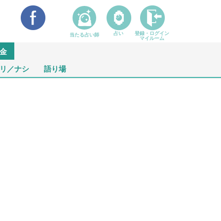
占い
登録・ログイン
当たる占い師
マイルーム
金
リ／ナシ
語り場