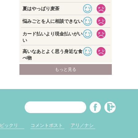
ビックリ
コメントポスト
アリ／ナシ