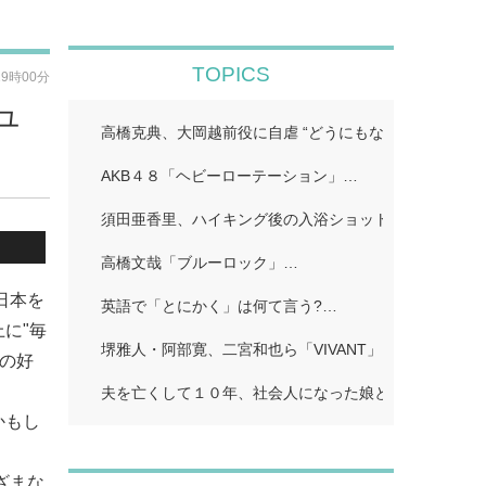
TOPICS
19時00分
ュ
高橋克典、大岡越前役に自虐 “どうにもならないポイン
AKB４８「ヘビーローテーション」…
須田亜香里、ハイキング後の入浴ショット公開「ドキッ
高橋文哉「ブルーロック」…
日本を
英語で「とにかく」は何て言う?…
に"毎
堺雅人・阿部寛、二宮和也ら「VIVANT」…
)の好
夫を亡くして１０年、社会人になった娘とふたり暮らし
かもし
ざまな