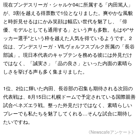
現在ブンデスリーガ・シャルケ04に所属する「内田篤人」
が、3割を越える得票数で1位となりました。爽やかな風貌
と時折見せるはにかみ笑顔は幅広い世代を魅了し、「俳
優、モデルとしても通用する」という声も多数。もはや"サ
ッカー選手"という枠を越えた人気を得ているようです。2
位は、ブンデスリーガ・VfLヴォルフスブルク所属の「長谷
部誠」。現日本代表のキャプテンを務める彼には外見だけ
ではなく、「誠実さ」「品の良さ」といった内面の素晴ら
しさを挙げる声も多く集まりました。
1位、2位に輝いた内田、長谷部の召集も期待される次回の
代表戦は、8月15日に札幌ドームで予定されている国際親善
試合ベネズエラ戦。整った外見だけではなく、素晴らしい
プレーでも私たちを魅了してくれる…そんな試合に期待し
たいですね。
《Newscafeアンケート》