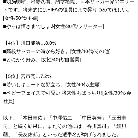
■頭脳明晰、冷静沈着、語学堪能、日本サッカー界のエリー
トです。将来的にはFIFAの役員にまで昇りつめてほしい。
[女性/50代/主婦]
■やっぱ恒さまでしょ♪[女性/30代/フリーター]
【4位】川口能活…8.0%
■高校サッカーの時から好き。[女性/40代/その他]
■とにかく好み。[女性/40代/自営業]
【5位】宮市亮…7.2%
■若いしキュートな顔立ち。[女性/40代/主婦]
■ベビーフェイスで可愛い!将来性もばっちり![女性/30代/会
社員]
以下、「本田圭佑」「中澤佑二」「中田英寿」「玉田圭
司」と続く結果に。またその他には「香川真司」「細貝
萌」「長友佑都」といった選手名が挙げられました。