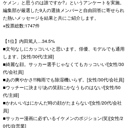
ケメン」と思うのは誰ですか?』というアンケートを実施。
編集部が厳選した9人の選抜メンバーと自由回答に寄せられ
た熱いメッセージを結果と共にご紹介します。
※投票総数:1747件
【1位】内田篤人…34.5%
■文句なしにカッコいいと思います。俳優、モデルでも通用
します。[女性/30代/主婦]
■綺麗な顔。サッカー選手じゃなくてもカッコいい![女性/30
代/会社員]
■あの爽やかさ!!!梅雨でも除湿機いらず。[女性/30代/会社員]
■ウッチーに決まり!あの笑顔にかなうものはない![女性/50
代/主婦]
■かわいい!はにかんだ時の顔がたまらない![女性/20代/会社
員]
■サッカー漫画に必ずいるイケメンのポジション(笑)[女性/2
0代/自営業]