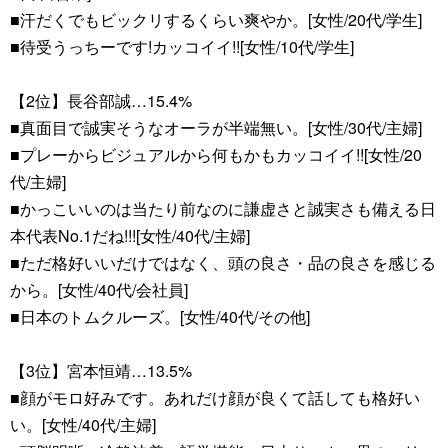
■汗だくでもビックリするくらい爽やか。[女性/20代/学生]
■待受うっちーです!カッコイイ!![女性/10代/学生]
【2位】長谷部誠…15.4%
■真面目で誠実そうなオーラが半端無い。[女性/30代/主婦]
■プレーからビジュアルから何もかもカッコイイ!![女性/20
代/主婦]
■かっこいいのは当たり前なのに謙虚さと誠実さも備える日
本代表No.1だね!!![女性/40代/主婦]
■ただ格好いいだけではなく、頭の良さ・品の良さを感じる
から。[女性/40代/会社員]
■日本のトムクルーズ。[女性/40代/その他]
【3位】宮本恒靖…13.5%
■顔がモロ好みです。あれだけ顔が良くて話しても格好い
い。[女性/40代/主婦]