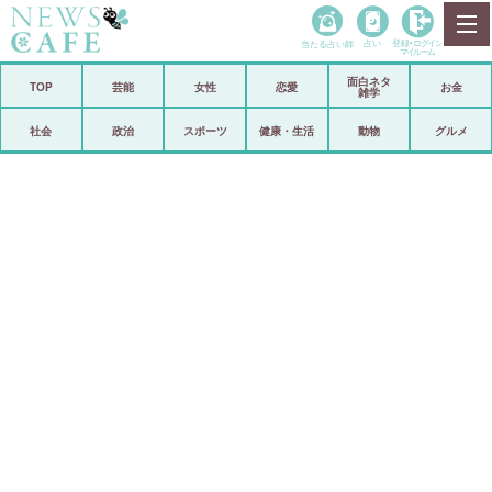
当たる占い師
占い
登録•
ログイン
マイルーム
面白ネタ
ホーム
TOP
芸能
女性
恋愛
お金
雑学
社会
政治
社会
政治
スポーツ
健康・生活
動物
グルメ
経済
海外
芸能
スポーツ
恋愛
ビックリ
コメントポスト
アリ／ナシ
リリース
ショップ
登録・ログイン/マイルーム