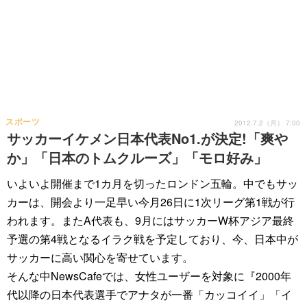
スポーツ
2012.7.2（月） 7:00
サッカーイケメン日本代表No1.が決定!「爽や
か」「日本のトムクルーズ」「モロ好み」
いよいよ開催まで1カ月を切ったロンドン五輪。中でもサッ
カーは、開会より一足早い今月26日に1次リーグ第1戦が行
われます。またA代表も、9月にはサッカーW杯アジア最終
予選の第4戦となるイラク戦を予定しており、今、日本中が
サッカーに高い関心を寄せています。
そんな中NewsCafeでは、女性ユーザーを対象に『2000年
代以降の日本代表選手でアナタが一番「カッコイイ」「イ