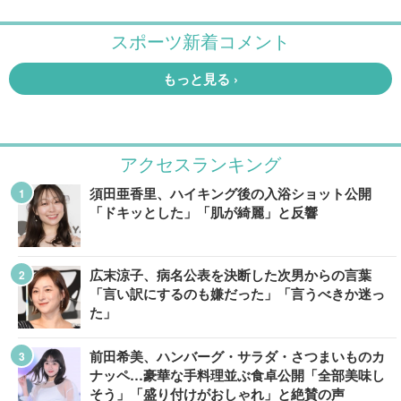
アクセスランキング
須田亜香里、ハイキング後の入浴ショット公開
「ドキッとした」「肌が綺麗」と反響
広末涼子、病名公表を決断した次男からの言葉
「言い訳にするのも嫌だった」「言うべきか迷っ
た」
前田希美、ハンバーグ・サラダ・さつまいものカ
ナッペ…豪華な手料理並ぶ食卓公開「全部美味し
そう」「盛り付けがおしゃれ」と絶賛の声