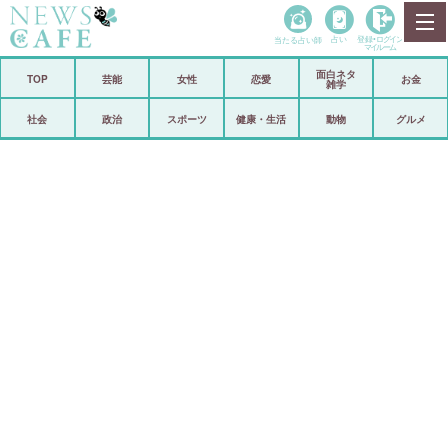
当たる占い師
占い
登録•
ログイン
マイルーム
面白ネタ
ホーム
TOP
芸能
女性
恋愛
お金
雑学
社会
政治
社会
政治
スポーツ
健康・生活
動物
グルメ
経済
海外
芸能
スポーツ
恋愛
ビックリ
コメントポスト
アリ／ナシ
リリース
ショップ
登録・ログイン/マイルーム