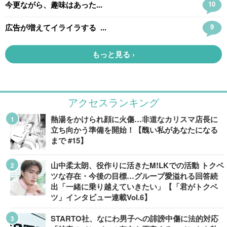
アクセスランキング
熱湯をかけられ顔に火傷…非道なカリスマ店長に
立ち向かう準備を開始！【醜い私があなたになる
まで #15】
山中柔太朗、役作りに活きたM!LKでの活動 トクベ
ツな存在・今後の目標…グループ愛溢れる回答続
出「一緒に乗り越えていきたい」【「君がトクベ
ツ」インタビュー連載Vol.6】
STARTO社、なにわ男子への誹謗中傷に法的対応