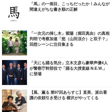
「馬」の一画目、こっちだったか！みんなが
間違えがちな書き順の正解
「一次元の挿し木」紫陽（堀田真由）の真相
判明で考察加速「悠（山田涼介）と双子？」
回想シーンに注目集まる
「天にも踊る気分」立木文彦ら豪華声優4人
が警察庁幹部役で「踊る大捜査線 N.E.W.」
に登場
【風、薫る 第97回あらすじ】直美、派出看
護の依頼引き受ける 横沢がやってくる