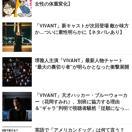
女性の体重変化】
「VIVANT」新キャストが次回登場 敵か味方
か…ついに素性明らかに【ネタバレあり】
堺雅人主演「VIVANT」最新人物チャート
“最大の裏切り者”が明らかとなった衝撃展開
「VIVANT」天才ハッカー・ブルーウォーカ
ー（花岡すみれ）、別班に協力する理由
＆“ギャラ”判明で視聴者騒然「従順になった
理由に納得」「裏切れば死か」
英語で「アメリカンドッグ」は何て言う？