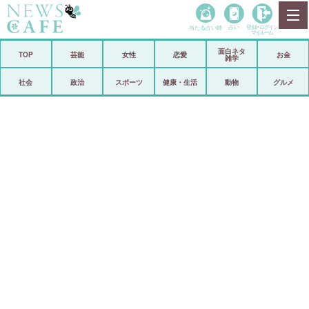
当たる占い師
占い
登録•
ログイン
マイルーム
面白ネタ
ホーム
TOP
芸能
女性
恋愛
お金
雑学
社会
政治
社会
政治
スポーツ
健康・生活
動物
グルメ
経済
海外
芸能
スポーツ
恋愛
ビックリ
コメントポスト
アリ／ナシ
リリース
ショップ
登録・ログイン/マイルーム