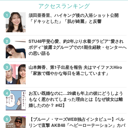
アクセスランキング
須田亜香里、ハイキング後の入浴ショット公開
「ドキッとした」「肌が綺麗」と反響
STU48甲斐心愛、約2年ぶり水着グラビア“愛され
ボディ”披露 2グループでの1期生経験・センターへ
の思い語る
山本舞香、第1子出産を報告 夫はマイファスHiro
「家族で穏やかな毎日を過ごしています」
お互い既婚なのに…29歳も年上の彼にどうしよう
もなく惹かれてしまった理由とは【なぜ彼女は離
婚したのか？ #42】
【ブルーノ・マーズWEB独占インタビュー】ベル
リンで直撃 AKB48「ヘビーローテーション」カバ