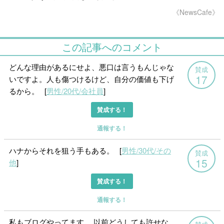
《NewsCafe》