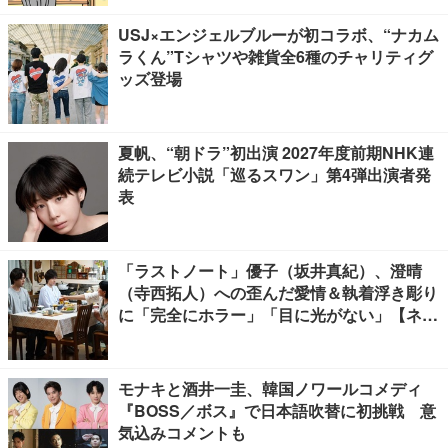
USJ×エンジェルブルーが初コラボ、“ナカム
ラくん”Tシャツや雑貨全6種のチャリティグ
ッズ登場
夏帆、“朝ドラ”初出演 2027年度前期NHK連
続テレビ小説「巡るスワン」第4弾出演者発
表
「ラストノート」優子（坂井真紀）、澄晴
（寺西拓人）への歪んだ愛情＆執着浮き彫り
に「完全にホラー」「目に光がない」【ネタ
バレあり】
モナキと酒井一圭、韓国ノワールコメディ
『BOSS／ボス』で日本語吹替に初挑戦 意
気込みコメントも