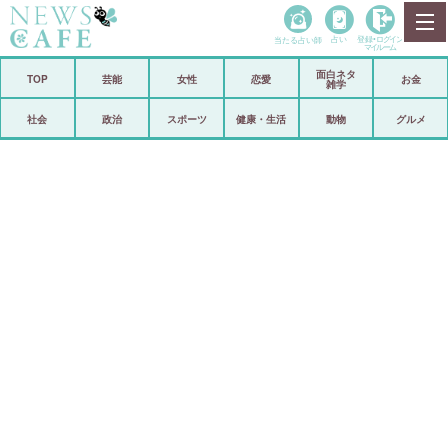
当たる占い師
占い
登録•
ログイン
マイルーム
面白ネタ
ホーム
TOP
芸能
女性
恋愛
お金
雑学
社会
政治
社会
政治
スポーツ
健康・生活
動物
グルメ
経済
海外
芸能
スポーツ
恋愛
ビックリ
コメントポスト
アリ／ナシ
リリース
ショップ
登録・ログイン/マイルーム