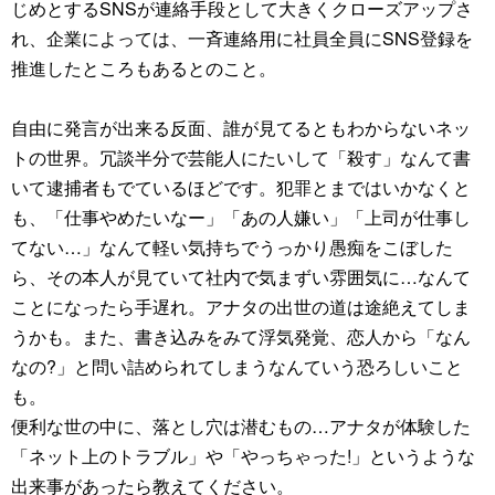
じめとするSNSが連絡手段として大きくクローズアップさ
れ、企業によっては、一斉連絡用に社員全員にSNS登録を
推進したところもあるとのこと。
自由に発言が出来る反面、誰が見てるともわからないネッ
トの世界。冗談半分で芸能人にたいして「殺す」なんて書
いて逮捕者もでているほどです。犯罪とまではいかなくと
も、「仕事やめたいなー」「あの人嫌い」「上司が仕事し
てない…」なんて軽い気持ちでうっかり愚痴をこぼした
ら、その本人が見ていて社内で気まずい雰囲気に…なんて
ことになったら手遅れ。アナタの出世の道は途絶えてしま
うかも。また、書き込みをみて浮気発覚、恋人から「なん
なの?」と問い詰められてしまうなんていう恐ろしいこと
も。
便利な世の中に、落とし穴は潜むもの…アナタが体験した
「ネット上のトラブル」や「やっちゃった!」というような
出来事があったら教えてください。