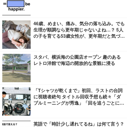
46歳、めまい、痛み、気分の落ち込み。でも
生理が順調なら更年期じゃないよね…？ 5人
の子を育てる53歳女性が、更年期だと気づく
までに4年かかった理由【100人の更年期・
リバイバル】
スタバ、横浜海の公園店オープン 趣のある
レトロ洋館で海辺の開放的な景観に浸る
「Tシャツが乾くまで」初回、ラストの台詞
に視聴者絶句 タイトル回収予想も続々「ダ
ブルミーニングが秀逸」「回を追うごとに意
味が変わっていきそう」
英語で「時計少し遅れてるね」は何て言う？