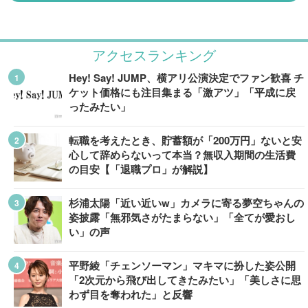
アクセスランキング
Hey! Say! JUMP、横アリ公演決定でファン歓喜 チ
ケット価格にも注目集まる「激アツ」「平成に戻
ったみたい」
転職を考えたとき、貯蓄額が「200万円」ないと安
心して辞めらないって本当？無収入期間の生活費
の目安【「退職プロ」が解説】
杉浦太陽「近い近いw」カメラに寄る夢空ちゃんの
姿披露「無邪気さがたまらない」「全てが愛おし
い」の声
平野綾「チェンソーマン」マキマに扮した姿公開
「2次元から飛び出してきたみたい」「美しさに思
わず目を奪われた」と反響