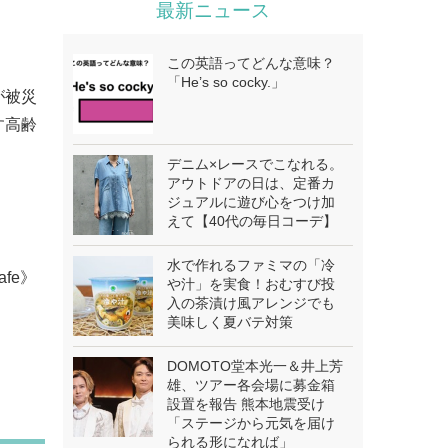
最新ニュース
この英語ってどんな意味？
「He’s so cocky.」
が被災
す高齢
デニム×レースでこなれる。
アウトドアの日は、定番カ
ジュアルに遊び心をつけ加
えて【40代の毎日コーデ】
水で作れるファミマの「冷
afe》
や汁」を実食！おむすび投
入の茶漬け風アレンジでも
美味しく夏バテ対策
DOMOTO堂本光一＆井上芳
雄、ツアー各会場に募金箱
設置を報告 熊本地震受け
「ステージから元気を届け
られる形になれば」