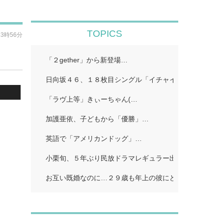
TOPICS
13時56分
「２gether」から新登場…
日向坂４６、１８枚目シングル「イチャイチャ虫」…
「ラヴ上等」きぃーちゃん(…
加護亜依、子どもから「優勝」…
英語で「アメリカンドッグ」…
小栗旬、５年ぶり民放ドラマレギュラー出演…
お互い既婚なのに…２９歳も年上の彼にどうしようもな