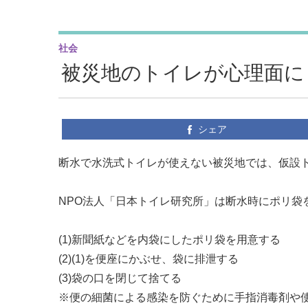
社会
被災地のトイレが心理面に
シェア
断水で水洗式トイレが使えない被災地では、仮設
NPO法人「日本トイレ研究所」は断水時にポリ袋
(1)新聞紙などを内袋にしたポリ袋を用意する
(2)(1)を便座にかぶせ、袋に排泄する
(3)袋の口を閉じて捨てる
※便の細菌による感染を防ぐために手指消毒剤や