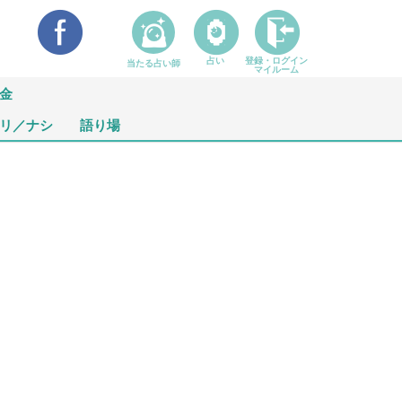
占い
登録・ログイン
当たる占い師
マイルーム
金
リ／ナシ
語り場