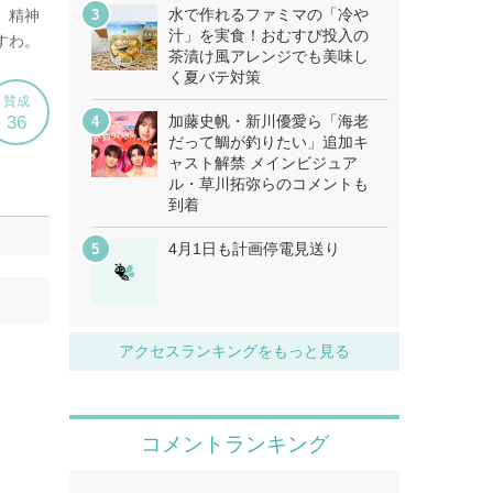
水で作れるファミマの「冷や
汁」を実食！おむすび投入の
茶漬け風アレンジでも美味し
く夏バテ対策
加藤史帆・新川優愛ら「海老
だって鯛が釣りたい」追加キ
ャスト解禁 メインビジュア
ル・草川拓弥らのコメントも
到着
4月1日も計画停電見送り
アクセスランキングをもっと見る