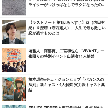
ライターがつけっぱなしでラクになったの
は、肩コリだけでなく
【ラストノート 第1話あらすじ】葵（内田有
紀）＆澄晴（寺西拓人）、人生で最も激しい
恋が残すものとは
堺雅人・阿部寛、二宮和也ら「VIVANT」一
夜限りの特別イベント出演者11人解禁
橋本環奈×チェ・ジョンヒョプ「バカンスの
法則」新キャスト4人解禁 実力派キャスト集
結
FRUITS ZIPPERと東武鉄道がコラボ MVの