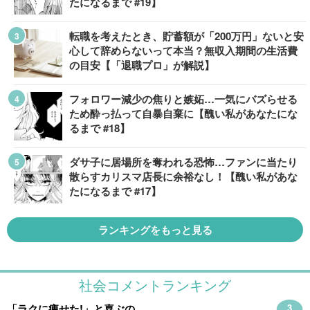
たになるまで #19】
転職を考えたとき、貯蓄額が「200万円」ないと安
心して辞めらないって本当？無収入期間の生活費
の目安【「退職プロ」が解説】
フォロワー減少の焦りと嫉妬…一気にバズらせる
ため酔っ払って自暴自棄に【醜い私があなたにな
るまで #18】
ダサ子に居場所を奪われる恐怖…ファンに当たり
散らすカリスマ店長に余裕なし！【醜い私があな
たになるまで #17】
ランキングをもっと見る