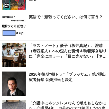
英語で「頑張ってください」は何て言う？
「ラストノート」優子（坂井真紀）、澄晴
（寺西拓人）への歪んだ愛情＆執着浮き彫り
に「完全にホラー」「目に光がない」【ネタ
バレあり】
2026年後期“朝ドラ”「ブラッサム」第7弾出
演者解禁 音楽担当も決定
「介護中にネックレスなんて考えもしなかっ
た」介護歴4年、自分のケアは後回しな53歳