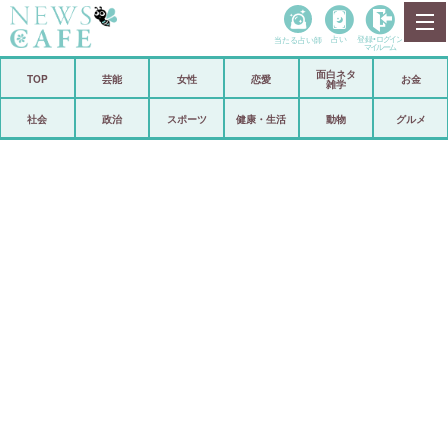
当たる占い師
占い
登録•
ログイン
マイルーム
面白ネタ
ホーム
TOP
芸能
女性
恋愛
お金
雑学
社会
政治
社会
政治
スポーツ
健康・生活
動物
グルメ
経済
海外
芸能
スポーツ
恋愛
ビックリ
コメントポスト
アリ／ナシ
リリース
ショップ
登録・ログイン/マイルーム