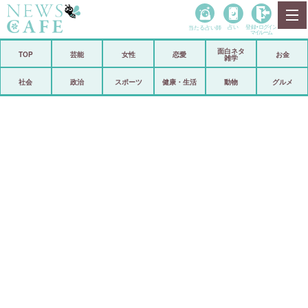
当たる占い師
占い
登録•
ログイン
マイルーム
面白ネタ
ホーム
TOP
芸能
女性
恋愛
お金
雑学
社会
政治
社会
政治
スポーツ
健康・生活
動物
グルメ
経済
海外
芸能
スポーツ
恋愛
ビックリ
コメントポスト
アリ／ナシ
リリース
ショップ
登録・ログイン/マイルーム