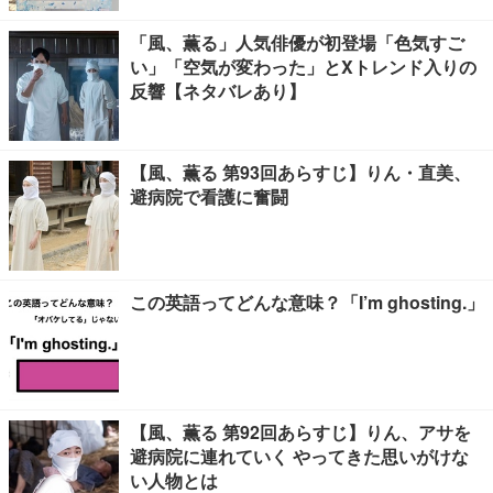
「風、薫る」人気俳優が初登場「色気すご
い」「空気が変わった」とXトレンド入りの
反響【ネタバレあり】
【風、薫る 第93回あらすじ】りん・直美、
避病院で看護に奮闘
この英語ってどんな意味？「I’m ghosting.」
【風、薫る 第92回あらすじ】りん、アサを
避病院に連れていく やってきた思いがけな
い人物とは