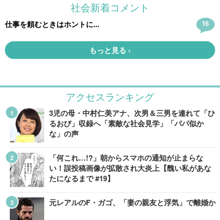
アクセスランキング
3児の母・中村仁美アナ、次男＆三男を連れて「ひ
るおび」収録へ「素敵な社会見学」「パパ似か
な」の声
「何これ…!?」朝からスマホの通知が止まらな
い！誤投稿画像が拡散され大炎上【醜い私があな
たになるまで #19】
元レアルのF・ガゴ、「妻の親友と浮気」で離婚か