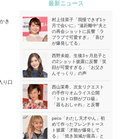
最新ニュース
村上佳菜子「我慢できず1ヶ
耳かき
月で会いに」“遠距離中”夫と
の再会ショットに反響「ラ
ブラブで可愛すぎ」「喜び
が爆発してる」
西野未姫、生後3ヶ月息子と
の2ショット披露に反響「笑
顔が可愛すぎる」「お父さ
んそっくり」の声
入り口
西山茉希、次女リクエスト
の手作りオムライス公開
「トロトロ卵がプロ級」
「器もおしゃれ」と反響
peco「わたし天才やん」初
めて作ったフレンチトース
ト披露「才能が爆発して
る」「焼き加減が最高」と