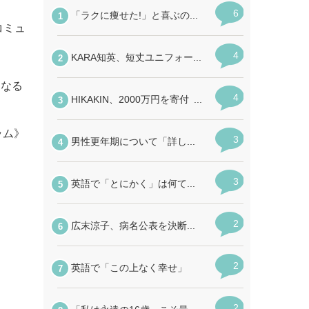
コミュ
になる
コラム》