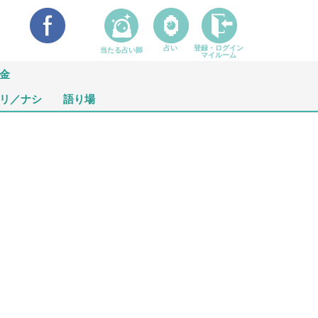
占い
登録・ログイン
当たる占い師
マイルーム
金
リ／ナシ
語り場