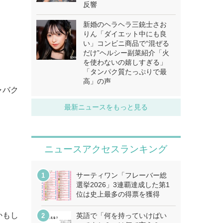
反響
新婚のヘラヘラ三銃士さお
りん「ダイエット中にも良
い」コンビニ商品で“混ぜる
だけ”ヘルシー副菜紹介「火
を使わないの嬉しすぎる」
「タンパク質たっぷりで最
高」の声
ャバク
最新ニュースをもっと見る
ニュースアクセスランキング
サーティワン「フレーバー総
選挙2026」3連覇達成した第1
位は史上最多の得票を獲得
かもし
英語で「何を持っていけばい