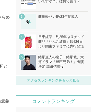
いですか？」は何て言う？
商用軽バンEV23年度導入
きらめ
日東紅茶、約25年ぶりチルド
商品「りんご紅茶」5月26日
より関東ファミマに先行登場
緒形直人の息子・緒形敦、大
河ドラマ「豊臣兄弟！」出演
客"と
決定 織田信澄役
アクセスランキングをもっと見る
有意義