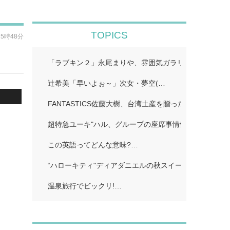
TOPICS
15時48分
「ラブキン２」永尾まりや、雰囲気ガラリのイメチェン
辻希美「早いよぉ～」次女・夢空(…
FANTASTICS佐藤大樹、台湾土産を贈った先輩明かす
超特急ユーキ"ハル、グループの座席事情告白「誰かと
この英語ってどんな意味?…
“ハローキティ"ディアダニエルの秋スイーツビュッフェ
温泉旅行でビックリ!…