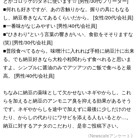
とかコロッケのタネに使います☆ [男性/30代/フリーター]
■何れも好きですが、あの舌触りかな。握りの具にもなる
し、納豆巻きなんてあるくらいだから。 [女性/20代/会社員]
■一番味がなじみやすい [男性/40代/会社員]
■"ひきわり"という言葉の響きがいい、食欲をそそりますな
(笑) [男性/30代/会社員]
■普段食べてるから。味噌汁に入れれば手軽に納豆汁に出来
る。でも納豆好きなら大粒小粒関わらず食べれると思いま
すよ。シンプルに醤油のみでアツアツのご飯で食べると最
高。 [男性/40代/会社員]
ちなみに納豆の薬味として欠かせないネギやからし。これ
らを加えると納豆のアンモニア臭を抑える効果があるそう
です。ネギやからしを途中で加えずに最後に少しだけのせ
たり、からしの代わりにワサビを添える人もいるとか…。
納豆に対するアナタのこだわり、是非ご投稿下さい。
《Newscafeアンケート》