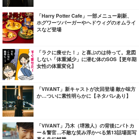
「Harry Potter Cafe」一部メニュー刷新、
ホグワーツバーガーやヘドウィグのオムライ
スなど登場
「ラクに痩せた！」と喜ぶのは待って。意図
しない「体重減少」に潜む体のSOS【更年期
女性の体重変化】
「VIVANT」新キャストが次回登場 敵か味方
か…ついに素性明らかに【ネタバレあり】
「VIVANT」乃木（堺雅人）の背後にパトカ
ー＆警官…不敵な笑み浮かべる第13話場面写