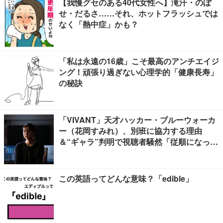
【我慢グセのある40代女性へ】滝汗・のぼ
せ・だるさ……それ、ホットフラッシュでは
なく「熱中症」かも？
「私は永遠の16歳」こそ最高のアンチエイジ
ング！頑張り過ぎない心理学的「健康長寿」
の秘訣
「VIVANT」天才ハッカー・ブルーウォーカ
ー（花岡すみれ）、別班に協力する理由
＆“ギャラ”判明で視聴者騒然「従順になった
理由に納得」「裏切れば死か」
この英語ってどんな意味？「edible」