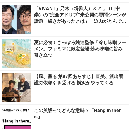
「VIVANT」乃木（堺雅人）＆アリ（山中
崇）の“完全アドリブ”未公開の尋問シーンが
話題「続きがあったとは」「迫力がとんでも
ない」
夏に必食！さっぽろ純連監修「冷し味噌ラー
メン」ファミマに限定登場 炒め味噌の旨み
引き立つ
【風、薫る 第97回あらすじ】直美、派出看
護の依頼引き受ける 横沢がやってくる
この英語ってどんな意味？「Hang in ther
e.」