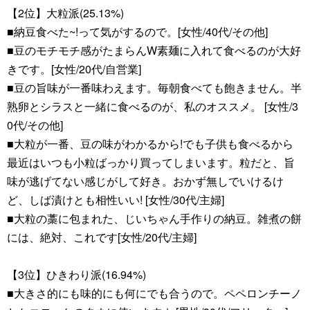
【2位】大粒派(25.13%)
■納豆食べた~!って気がするので。[女性/40代/その他]
■豆のモチモチ感がたまらんW素麺に入れて食べるのが大好
きです。[女性/20代/自営業]
■豆の旨味が一番味わえます。毎朝食べても飽きません。半
熟卵とシラスと一緒に食べるのが、私のオススメ。 [女性/3
0代/その他]
■大粒が一番、豆の味がわかるから!でも子供も食べるから
最近はいつも小粒ばっかり買ってしまいます。粒だと、旨
味が逃げてない感じがして好き。おかず無しでいけるけ
ど、しば漬けとも相性いい! [女性/30代/主婦]
■大粒の藁に包まれた、じいちゃん手作りの納豆。雑煮の餅
には、絶対、これです[女性/20代/主婦]
【3位】ひきわり派(16.94%)
■大きさ的にも味的にも何にでも合うので。ペペロンチーノ