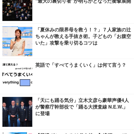
“最大の裏切り者”が明らかとなった衝撃展開
「夏休みの限界母を救う！？」７人家族の辻
ちゃんが教える手抜き術。子どもの「お腹空
いた」攻撃を乗り切るコツは
英語で「すべてうまくいく」は何て言う？
「天にも踊る気分」立木文彦ら豪華声優4人
が警察庁幹部役で「踊る大捜査線 N.E.W.」
に登場