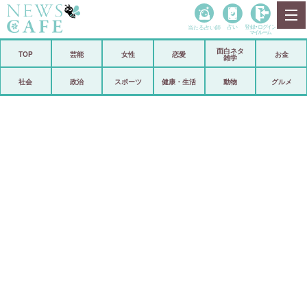
当たる占い師
占い
登録•
ログイン
マイルーム
面白ネタ
ホーム
TOP
芸能
女性
恋愛
お金
雑学
社会
政治
社会
政治
スポーツ
健康・生活
動物
グルメ
経済
海外
芸能
スポーツ
恋愛
ビックリ
コメントポスト
アリ／ナシ
リリース
ショップ
登録・ログイン/マイルーム