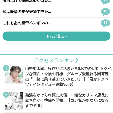
アクセスランキング
山中柔太朗、役作りに活きたM!LKでの活動 トクベ
ツな存在・今後の目標…グループ愛溢れる回答続
出「一緒に乗り越えていきたい」【「君がトクベ
ツ」インタビュー連載Vol.6】
熱湯をかけられ顔に火傷…非道なカリスマ店長に
立ち向かう準備を開始！【醜い私があなたになる
まで #15】