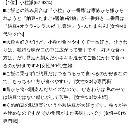
【1位】小粒派(57.93%)
■ご飯との絡み具合は『小粒』が一番!私は家族から嫌がら
れようと『納豆+たまご+醤油+砂糖』が一番好き!二番目は
『納豆+オクラ+シラス+だし醤油』う~んたまらん! [女性/40
代/その他]
■大粒も好きだけど、小粒が食べやすくて一番好き。ひきわ
りは、独特な味が口の中に広がって苦手です。好きな食べ
方は、だし醤油と刻んだ小ネギを混ぜてご飯にかけて食べ
るのが好きです♪ [女性/40代/主婦]
■ご飯に乗せずに納豆だけつるつるって食べるのが好きなの
で、ちっちゃい方が食べやすい。 [女性/20代/専門職]
■昔から食べ馴染んだサイズなので。 ひきわりは 私の中で
は納豆ではない感じがして苦手。 [女性/30代/主婦]
■くめ納豆の味道楽という小粒納豆が大好きです。粒々がや
や硬めなのですが その食感がまた美味しいです [女性/40代/
専門職]