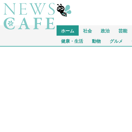
ホーム
社会
政治
芸能
健康・生活
動物
グルメ