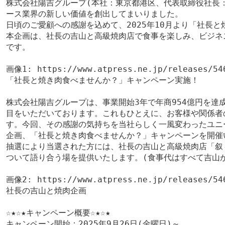
株式会社陽吉グループ(本社：東京都港区、代表取締役社長：
ース業界の新しい価値を創出してまいりました。
日頃のご愛顧への感謝を込めて、2025年10月より「社長
本企画は、社長の吉山と高級焼肉店で食事を楽しみ、ビジネ
です。
画像1:
https://www.atpress.ne.jp/releases/54
「社長と焼き肉食べませんか？」キャンペーン実施！
株式会社陽吉グループは、事業開始3年で年商954億円を達
目をいただいております。これもひとえに、お客様や関係者
す。今回、その感謝の気持ちを当社らしく一風変わったユニ
企画、「社長と焼き肉食べませんか？」キャンペーンを開催
抽選により当選された方には、社長の吉山と高級焼肉店「叙
ついて語り合う場を提供いたします。(食事代はすべて吉山
画像2:
https://www.atpress.ne.jp/releases/54
社長の吉山と焼肉企画
☆★☆★キャンペーン概要☆★☆★
キャンペーン開始：2025年9月26日(金曜日)～