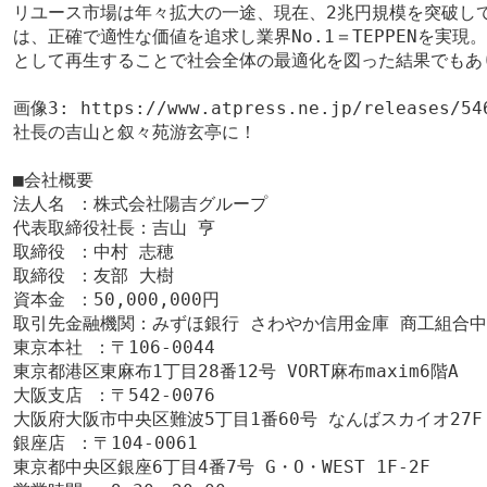
リユース市場は年々拡大の一途、現在、2兆円規模を突破し
は、正確で適性な価値を追求し業界No.1＝TEPPENを実
として再生することで社会全体の最適化を図った結果でもあ
画像3:
https://www.atpress.ne.jp/releases/54
社長の吉山と叙々苑游玄亭に！
■会社概要
法人名 ：株式会社陽吉グループ
代表取締役社長：吉山 亨
取締役 ：中村 志穂
取締役 ：友部 大樹
資本金 ：50,000,000円
取引先金融機関：みずほ銀行 さわやか信用金庫 商工組合
東京本社 ：〒106-0044
東京都港区東麻布1丁目28番12号 VORT麻布maxim6階A
大阪支店 ：〒542-0076
大阪府大阪市中央区難波5丁目1番60号 なんばスカイオ27F
銀座店 ：〒104-0061
東京都中央区銀座6丁目4番7号 G・O・WEST 1F-2F