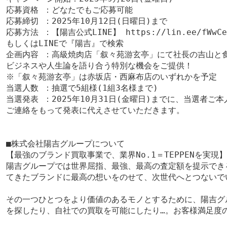
応募資格 ：どなたでもご応募可能
応募締切 ：2025年10月12日(日曜日)まで
応募方法 ：【陽吉公式LINE】
https://lin.ee/fWwCe
もしくはLINEで『陽吉』で検索
企画内容 ：高級焼肉店「叙々苑游玄亭」にて社長の吉山と
ビジネスや人生論を語り合う特別な機会をご提供！
※「叙々苑游玄亭」は赤坂店・西麻布店のいずれかを予定
当選人数 ：抽選で5組様(1組3名様まで)
当選発表 ：2025年10月31日(金曜日)までに、当選者ご本
ご連絡をもって発表に代えさせていただきます。
■株式会社陽吉グループについて
【最強のブランド買取事業で、業界No.1＝TEPPENを実現】
陽吉グループでは世界屈指、最強、最高の査定額を提示でき
てきたブランドに最高の想いをのせて、次世代へとつないで
その一つひとつをより価値のあるモノとするために、陽吉グ
を探したり、自社での買取を可能にしたり…。お客様満足度